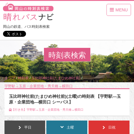
MENU
岡山の鉄道、バス時刻表検索
時刻表検索
トップ
/
時刻表
/
玉比咩神社前(たまひめ神社前)
/
宇野駅→玉原・企業団地・秀天橋→横田口
/
土曜
玉比咩神社前(たまひめ神社前)(土曜)の時刻表 【宇野駅―玉
原・企業団地―横田口 シーバス】
【行き先】宇野駅→玉原・企業団地・秀天橋→横田口
平日
土曜
日祝