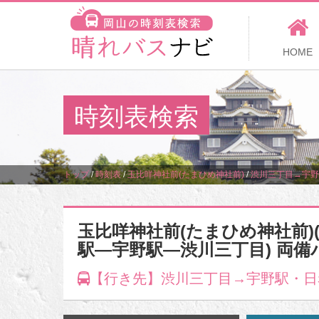
HOME
時刻表検索
トップ
/
時刻表
/
玉比咩神社前(たまひめ神社前)
/
渋川三丁目→宇野
玉比咩神社前(たまひめ神社前)(
駅―宇野駅―渋川三丁目) 両備
【行き先】渋川三丁目→宇野駅・日