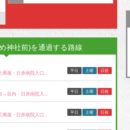
め神社前)を通過する路線
平日
土曜
日祝
天満屋・日赤病院入口...
平日
土曜
日祝
目→荘内・日赤病院入...
平日
土曜
日祝
天満屋・日赤病院入口...