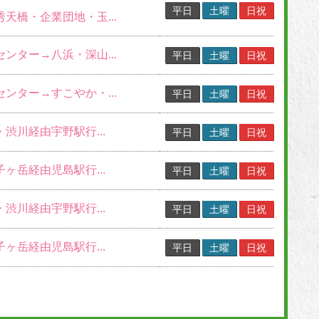
平日
土曜
日祝
秀天橋・企業団地・玉...
センター→八浜・深山...
平日
土曜
日祝
センター→すこやか・...
平日
土曜
日祝
・渋川経由宇野駅行...
平日
土曜
日祝
子ヶ岳経由児島駅行...
平日
土曜
日祝
・渋川経由宇野駅行...
平日
土曜
日祝
子ヶ岳経由児島駅行...
平日
土曜
日祝