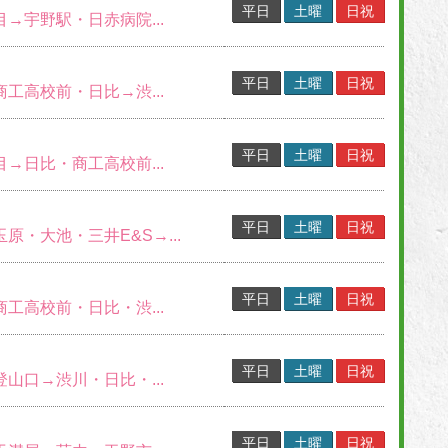
平日
土曜
日祝
目→宇野駅・日赤病院...
平日
土曜
日祝
商工高校前・日比→渋...
平日
土曜
日祝
目→日比・商工高校前...
平日
土曜
日祝
玉原・大池・三井E&S→...
平日
土曜
日祝
商工高校前・日比・渋...
平日
土曜
日祝
登山口→渋川・日比・...
平日
土曜
日祝