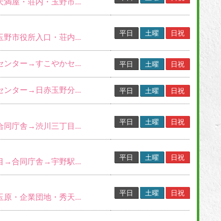
天満屋・荘内・玉野市...
平日
土曜
日祝
玉野市役所入口・荘内...
センター→すこやかセ...
平日
土曜
日祝
センター→日赤玉野分...
平日
土曜
日祝
平日
土曜
日祝
合同庁舎→渋川三丁目...
平日
土曜
日祝
目→合同庁舎→宇野駅...
平日
土曜
日祝
玉原・企業団地・秀天...