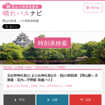
MENU
岡山の鉄道、バス時刻表検索
時刻表検索
トップ
/
時刻表
/
玉比咩神社前(たまひめ神社前)
/
岡山駅→天満屋・荘内・玉野市役所入口→宇野駅
/
日・祝
玉比咩神社前(たまひめ神社前)(日・祝)の時刻表 【岡山駅―天
満屋・荘内―宇野駅 両備バス】
【行き先】岡山駅→天満屋・荘内・玉野市役所入口→宇野駅
平日
土曜
日祝