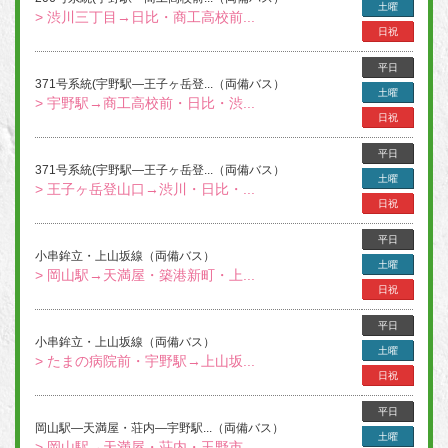
土曜
> 渋川三丁目→日比・商工高校前...
日祝
平日
371号系統(宇野駅―王子ヶ岳登...（両備バス）
土曜
> 宇野駅→商工高校前・日比・渋...
日祝
平日
371号系統(宇野駅―王子ヶ岳登...（両備バス）
土曜
> 王子ヶ岳登山口→渋川・日比・...
日祝
平日
小串鉾立・上山坂線（両備バス）
土曜
> 岡山駅→天満屋・築港新町・上...
日祝
平日
小串鉾立・上山坂線（両備バス）
土曜
> たまの病院前・宇野駅→上山坂...
日祝
平日
岡山駅―天満屋・荘内―宇野駅...（両備バス）
土曜
> 岡山駅→天満屋・荘内・玉野市...