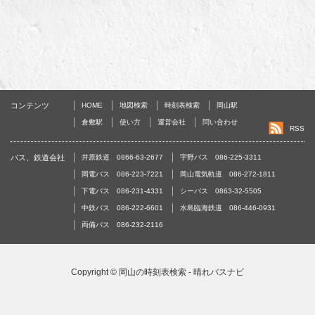
コンテンツ
HOME
地図検索
時刻表検索
岡山駅
倉敷駅
使い方
運営会社
問い合わせ
RSS
バス、鉄道会社
井原鉄道 0866-63-2677
宇野バス 086-225-3311
岡電バス 086-223-7221
岡山電気軌道 086-272-1811
下電バス 086-231-4331
シーバス 0863-32-5505
中鉄バス 086-222-6601
水島臨海鉄道 086-446-0931
両備バス 086-232-2116
Copyright ©
岡山の時刻表検索 - 晴れバスナビ