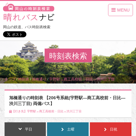
MENU
岡山の鉄道、バス時刻表検索
時刻表検索
トップ
/
時刻表
/
旭橋通り
/
宇野駅→商工高校前・日比→渋川三丁目
旭橋通りの時刻表 【206号系統(宇野駅―商工高校前・日比―
渋川三丁目) 両備バス】
【行き先】宇野駅→商工高校前・日比→渋川三丁目
平日
土曜
日祝