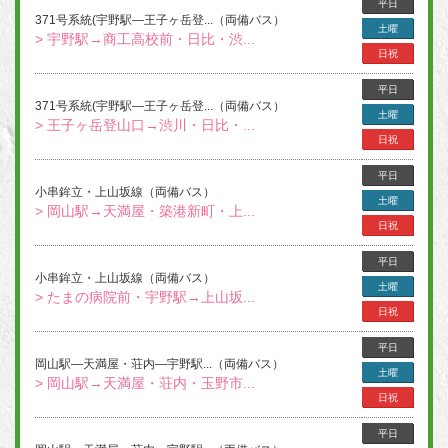
平日
371号系統(宇野駅―王子ヶ岳登...（両備バス）
土曜
> 宇野駅→商工高校前・日比・渋...
日祝
平日
371号系統(宇野駅―王子ヶ岳登...（両備バス）
土曜
> 王子ヶ岳登山口→渋川・日比・...
日祝
平日
小串鉾立・上山坂線（両備バス）
土曜
> 岡山駅→天満屋・築港新町・上...
日祝
平日
小串鉾立・上山坂線（両備バス）
土曜
> たまの病院前・宇野駅→上山坂...
日祝
平日
岡山駅―天満屋・荘内―宇野駅...（両備バス）
土曜
> 岡山駅→天満屋・荘内・玉野市...
日祝
平日