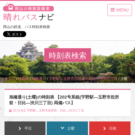
MENU
岡山の鉄道、バス時刻表検索
時刻表検索
トップ
/
時刻表
/
旭橋通り
/
宇野駅→玉野市役所前・日比→渋川三丁目
/
土曜
旭橋通り(土曜)の時刻表 【202号系統(宇野駅―玉野市役所
前・日比―渋川三丁目) 両備バス】
【行き先】宇野駅→玉野市役所前・日比→渋川三丁目
平日
土曜
日祝