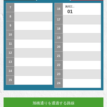
渋川三...
7
16
01
8
17
9
18
10
19
11
20
12
21
13
22
14
23
15
24
旭橋通りを通過する路線