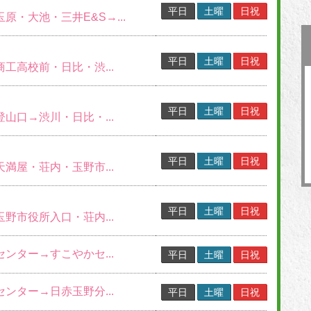
平日
土曜
日祝
玉原・大池・三井E&S→...
平日
土曜
日祝
商工高校前・日比・渋...
平日
土曜
日祝
登山口→渋川・日比・...
平日
土曜
日祝
天満屋・荘内・玉野市...
平日
土曜
日祝
玉野市役所入口・荘内...
センター→すこやかセ...
平日
土曜
日祝
センター→日赤玉野分...
平日
土曜
日祝