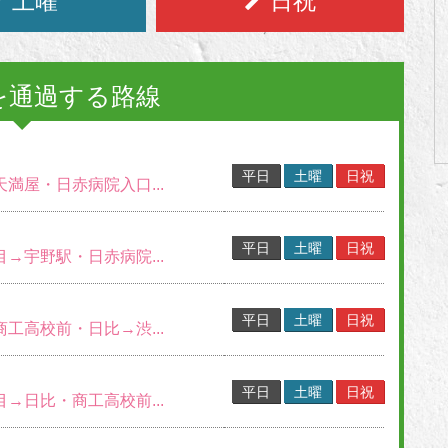
土曜
日祝
を通過する路線
平日
土曜
日祝
天満屋・日赤病院入口...
平日
土曜
日祝
目→宇野駅・日赤病院...
平日
土曜
日祝
商工高校前・日比→渋...
平日
土曜
日祝
目→日比・商工高校前...