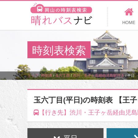
HOME
時刻表検索
トップ
/
時刻表
/
玉六丁目
/
渋川・王子ヶ岳経由児島駅行き
/
平日
玉六丁目(平日)の時刻表 【王
【行き先】渋川・王子ヶ岳経由児島