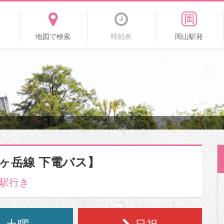
地図で検索
時刻表
岡山駅発
子ヶ岳線 下電バス】
駅行き