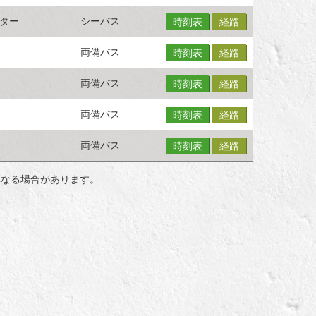
ター
シーバス
時刻表
経路
両備バス
時刻表
経路
両備バス
時刻表
経路
両備バス
時刻表
経路
両備バス
時刻表
経路
異なる場合があります。