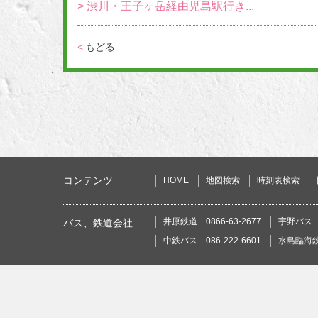
> 渋川・王子ヶ岳経由児島駅行き...
<
もどる
コンテンツ
HOME
地図検索
時刻表検索
井原鉄道 0866-63-2677
宇野バス 0
バス、鉄道会社
中鉄バス 086-222-6601
水島臨海鉄道