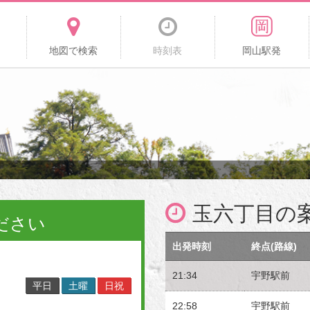
地図で検索
時刻表
岡山駅発
玉六丁目の
ださい
出発時刻
終点(路線)
21:34
宇野駅前
平日
土曜
日祝
22:58
宇野駅前