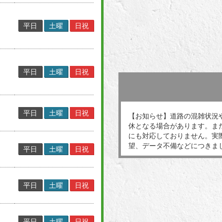
平日
土曜
日祝
平日
土曜
日祝
平日
土曜
日祝
【お知らせ】道路の混雑状況
休となる場合があります。ま
にも対応しておりません。実
望、データ不備などにつきま
平日
土曜
日祝
平日
土曜
日祝
平日
土曜
日祝