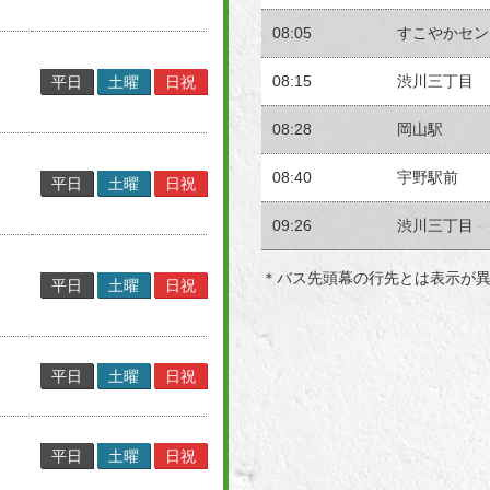
08:05
すこやかセン
08:15
渋川三丁目
平日
土曜
日祝
08:28
岡山駅
08:40
宇野駅前
平日
土曜
日祝
09:26
渋川三丁目
＊バス先頭幕の行先とは表示が
平日
土曜
日祝
平日
土曜
日祝
平日
土曜
日祝