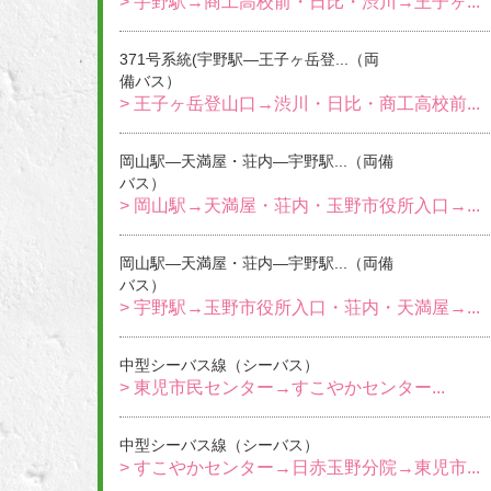
> 宇野駅→商工高校前・日比・渋川→王子ヶ...
371号系統(宇野駅―王子ヶ岳登...（両
備バス）
> 王子ヶ岳登山口→渋川・日比・商工高校前...
岡山駅―天満屋・荘内―宇野駅...（両備
バス）
> 岡山駅→天満屋・荘内・玉野市役所入口→...
岡山駅―天満屋・荘内―宇野駅...（両備
バス）
> 宇野駅→玉野市役所入口・荘内・天満屋→...
中型シーバス線（シーバス）
> 東児市民センター→すこやかセンター...
中型シーバス線（シーバス）
> すこやかセンター→日赤玉野分院→東児市...