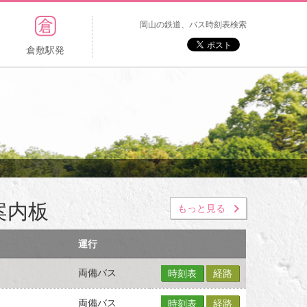
岡山の鉄道、バス時刻表検索
倉敷駅発
案内板
もっと見る
運行
両備バス
時刻表
経路
両備バス
時刻表
経路