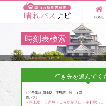
HOME
時刻表検索
トップ
/
時刻表検索
/
玉六丁目
行き先を選んでく
120号系統(岡山駅―宇野駅―渋...（両
備バス）
> 岡山駅→天満屋・日赤病院入口・宇野駅→...