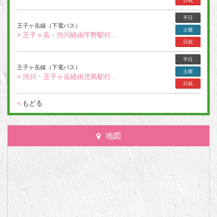
日祝
平日
王子ヶ岳線（下電バス）
土曜
> 王子ヶ岳・渋川経由宇野駅行...
日祝
平日
王子ヶ岳線（下電バス）
土曜
> 渋川・王子ヶ岳経由児島駅行...
日祝
<
もどる
地図