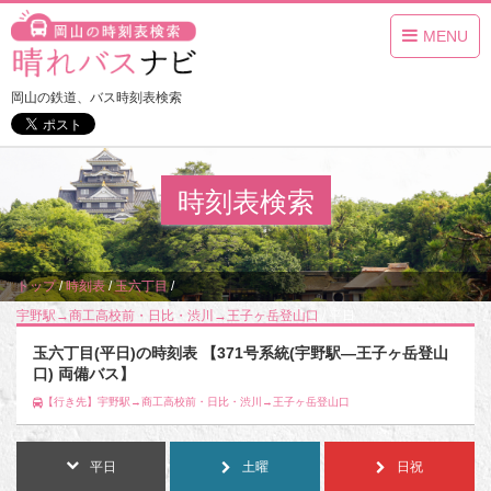
MENU
岡山の鉄道、バス時刻表検索
時刻表検索
トップ
/
時刻表
/
玉六丁目
/
宇野駅→商工高校前・日比・渋川→王子ヶ岳登山口
/
平日
玉六丁目(平日)の時刻表 【371号系統(宇野駅―王子ヶ岳登山
口) 両備バス】
【行き先】宇野駅→商工高校前・日比・渋川→王子ヶ岳登山口
平日
土曜
日祝