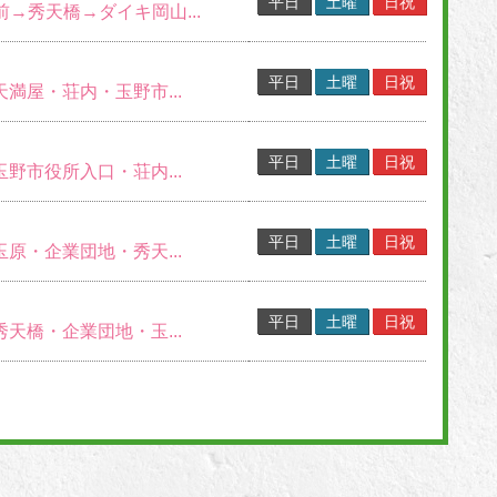
平日
土曜
日祝
S前→秀天橋→ダイキ岡山...
平日
土曜
日祝
天満屋・荘内・玉野市...
平日
土曜
日祝
玉野市役所入口・荘内...
平日
土曜
日祝
玉原・企業団地・秀天...
平日
土曜
日祝
秀天橋・企業団地・玉...