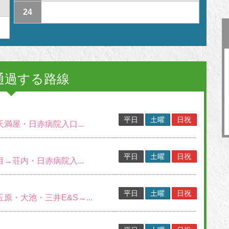
24
通過する路線
平日
土曜
日祝
天満屋・日赤病院入口...
平日
土曜
日祝
目→荘内・日赤病院入...
平日
土曜
日祝
玉原・大池・三井E&S→...