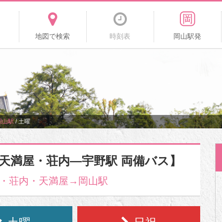
地図で検索
時刻表
岡山駅発
岡山駅
/
土曜
―天満屋・荘内―宇野駅 両備バス】
・荘内・天満屋→岡山駅