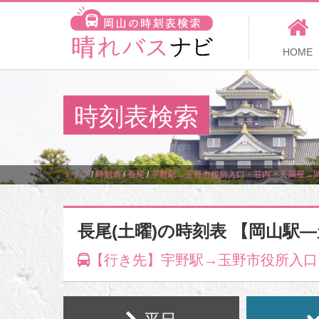
HOME
時刻表検索
トップ
/
時刻表
/
長尾
/
宇野駅→玉野市役所入口・荘内・天満屋→
長尾(土曜)の時刻表 【岡山駅
【行き先】宇野駅→玉野市役所入口