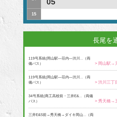
05
15
長尾を
119号系統(岡山駅―荘内―渋川...（両
> 岡山駅→
備バス）
119号系統(岡山駅―荘内―渋川...（両
> 渋川三丁
備バス）
34号系統(商工高校前・三井E&...（両備
> 秀天橋→
バス）
三井E&S前→秀天橋→ダイキ岡山...（両