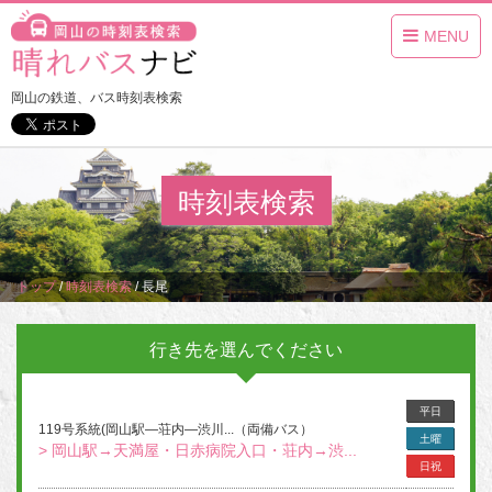
MENU
岡山の鉄道、バス時刻表検索
時刻表検索
トップ
/
時刻表検索
/
長尾
行き先を選んでください
平日
119号系統(岡山駅―荘内―渋川...（両備バス）
土曜
> 岡山駅→天満屋・日赤病院入口・荘内→渋...
日祝