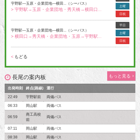
宇野駅―玉原・企業団地―横田...（シーバス）
土曜
> 宇野駅→玉原・企業団地・秀天橋→横田口...
日祝
平日
宇野駅―玉原・企業団地―横田...（シーバス）
土曜
> 横田口→秀天橋・企業団地・玉原→宇野駅...
日祝
<
もどる
もっと見る
長尾の案内板
出発時刻
終点(路線)
運行
22:49
宇野駅前
両備バス
06:33
岡山駅
両備バス
商工高校
06:59
両備バス
前
07:11
岡山駅
両備バス
08:38
岡山駅
両備バス