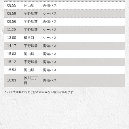
08:55
岡山駅
両備バス
08:59
宇野駅前
シーバス
09:56
宇野駅前
両備バス
11:29
宇野駅前
シーバス
13:00
横田口
シーバス
14:17
宇野駅前
両備バス
15:03
岡山駅
両備バス
15:12
宇野駅前
両備バス
15:53
岡山駅
両備バス
渋川三丁
16:03
両備バス
目
＊バス先頭幕の行先とは表示が異なる場合があります。