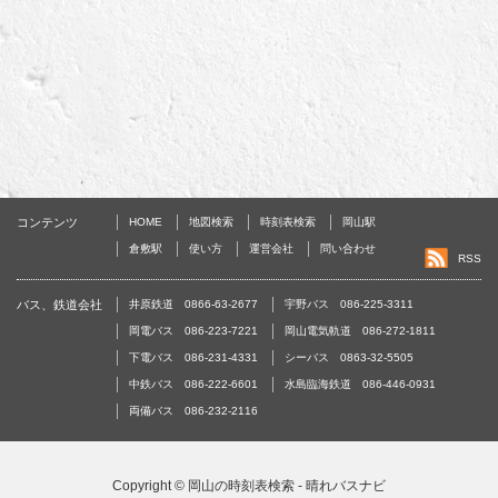
コンテンツ
HOME
地図検索
時刻表検索
岡山駅
倉敷駅
使い方
運営会社
問い合わせ
RSS
バス、鉄道会社
井原鉄道 0866-63-2677
宇野バス 086-225-3311
岡電バス 086-223-7221
岡山電気軌道 086-272-1811
下電バス 086-231-4331
シーバス 0863-32-5505
中鉄バス 086-222-6601
水島臨海鉄道 086-446-0931
両備バス 086-232-2116
Copyright ©
岡山の時刻表検索 - 晴れバスナビ