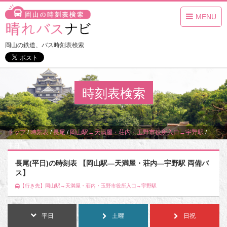
MENU
岡山の鉄道、バス時刻表検索
時刻表検索
トップ
/
時刻表
/
長尾
/
岡山駅→天満屋・荘内・玉野市役所入口→宇野駅
/
平日
長尾(平日)の時刻表 【岡山駅―天満屋・荘内―宇野駅 両備バ
ス】
【行き先】岡山駅→天満屋・荘内・玉野市役所入口→宇野駅
平日
土曜
日祝