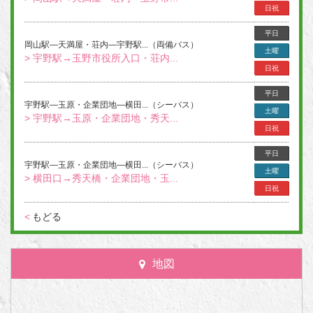
日祝
平日
岡山駅―天満屋・荘内―宇野駅...（両備バス）
土曜
> 宇野駅→玉野市役所入口・荘内...
日祝
平日
宇野駅―玉原・企業団地―横田...（シーバス）
土曜
> 宇野駅→玉原・企業団地・秀天...
日祝
平日
宇野駅―玉原・企業団地―横田...（シーバス）
土曜
> 横田口→秀天橋・企業団地・玉...
日祝
<
もどる
地図