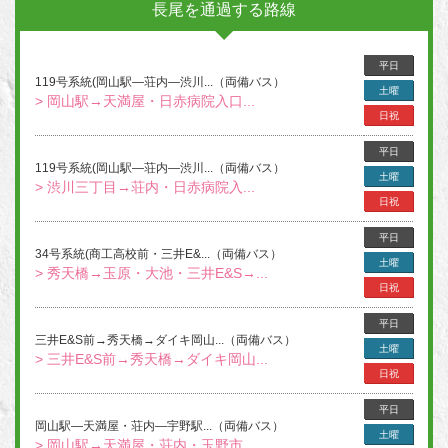
長尾を通過する路線
平日
119号系統(岡山駅―荘内―渋川...（両備バス）
土曜
> 岡山駅→天満屋・日赤病院入口...
日祝
平日
119号系統(岡山駅―荘内―渋川...（両備バス）
土曜
> 渋川三丁目→荘内・日赤病院入...
日祝
平日
34号系統(商工高校前・三井E&...（両備バス）
土曜
> 秀天橋→玉原・大池・三井E&S→...
日祝
平日
三井E&S前→秀天橋→ダイキ岡山...（両備バス）
土曜
> 三井E&S前→秀天橋→ダイキ岡山...
日祝
平日
岡山駅―天満屋・荘内―宇野駅...（両備バス）
土曜
> 岡山駅→天満屋・荘内・玉野市...