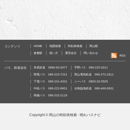
コンテンツ
HOME
地図検索
時刻表検索
岡山駅
倉敷駅
使い方
運営会社
問い合わせ
RSS
バス、鉄道会社
井原鉄道 0866-63-2677
宇野バス 086-225-3311
岡電バス 086-223-7221
岡山電気軌道 086-272-1811
下電バス 086-231-4331
シーバス 0863-32-5505
中鉄バス 086-222-6601
水島臨海鉄道 086-446-0931
両備バス 086-232-2116
Copyright ©
岡山の時刻表検索 - 晴れバスナビ