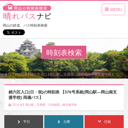
MENU
岡山の鉄道、バス時刻表検索
時刻表検索
トップ
/
時刻表
/
錦六区入口
/
岡山駅→天満屋・日赤病院→南支援学校
/
日・祝
錦六区入口(日・祝)の時刻表 【376号系統(岡山駅―岡山南支
援学校) 両備バス】
【行き先】岡山駅→天満屋・日赤病院→南支援学校
平日
土曜
日祝