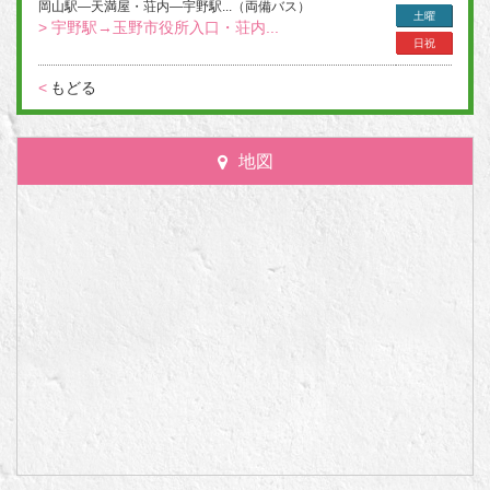
岡山駅―天満屋・荘内―宇野駅...（両備バス）
土曜
> 宇野駅→玉野市役所入口・荘内...
日祝
<
もどる
地図