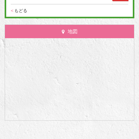
<
もどる
地図