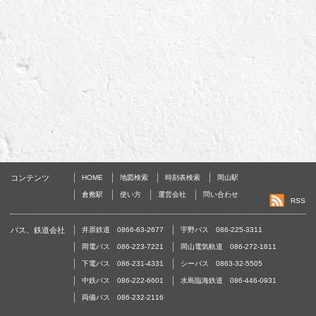
コンテンツ
HOME
地図検索
時刻表検索
岡山駅
倉敷駅
使い方
運営会社
問い合わせ
RSS
バス、鉄道会社
井原鉄道 0866-63-2677
宇野バス 086-225-3311
岡電バス 086-223-7221
岡山電気軌道 086-272-1811
下電バス 086-231-4331
シーバス 0863-32-5505
中鉄バス 086-222-6601
水島臨海鉄道 086-446-0931
両備バス 086-232-2116