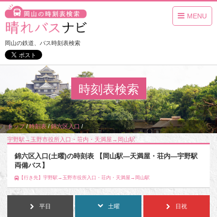
MENU
岡山の鉄道、バス時刻表検索
時刻表検索
トップ
/
時刻表
/
錦六区入口
/
宇野駅→玉野市役所入口・荘内・天満屋→岡山駅
/
土曜
錦六区入口(土曜)の時刻表 【岡山駅―天満屋・荘内―宇野駅
両備バス】
【行き先】宇野駅→玉野市役所入口・荘内・天満屋→岡山駅
平日
土曜
日祝