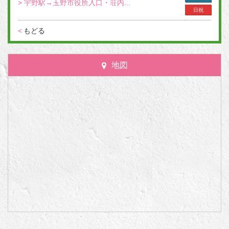
> 宇野駅→玉野市役所入口・荘内...
日祝
<
もどる
地図