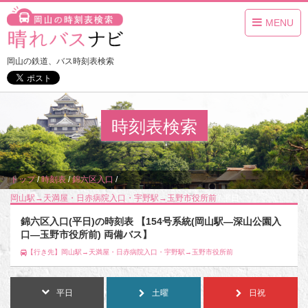
MENU
岡山の鉄道、バス時刻表検索
時刻表検索
トップ
/
時刻表
/
錦六区入口
/
岡山駅→天満屋・日赤病院入口・宇野駅→玉野市役所前
/
平日
錦六区入口(平日)の時刻表 【154号系統(岡山駅―深山公園入
口―玉野市役所前) 両備バス】
【行き先】岡山駅→天満屋・日赤病院入口・宇野駅→玉野市役所前
平日
土曜
日祝