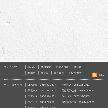
コンテンツ
HOME
地図検索
時刻表検索
岡山駅
倉敷駅
使い方
運営会社
問い合わせ
RSS
バス、鉄道会社
井原鉄道 0866-63-2677
宇野バス 086-225-3311
岡電バス 086-223-7221
岡山電気軌道 086-272-1811
下電バス 086-231-4331
シーバス 0863-32-5505
中鉄バス 086-222-6601
水島臨海鉄道 086-446-0931
両備バス 086-232-2116