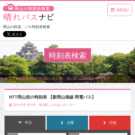
MENU
岡山の鉄道、バス時刻表検索
時刻表検索
トップ
/
時刻表
/
NTT岡山前
/
杜の街・岡山駅→ふれあいセンター
NTT岡山前の時刻表 【新岡山港線 岡電バス】
【行き先】杜の街・岡山駅→ふれあいセンター
平日
土曜
日祝