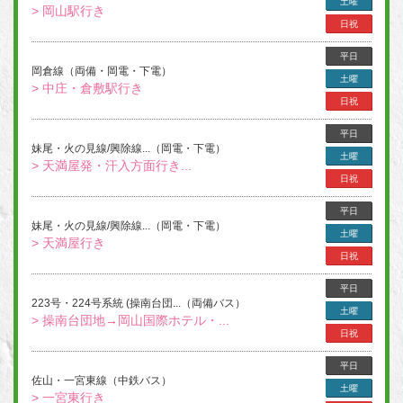
土曜
> 岡山駅行き
日祝
平日
岡倉線（両備・岡電・下電）
土曜
> 中庄・倉敷駅行き
日祝
平日
妹尾・火の見線/興除線...（岡電・下電）
土曜
> 天満屋発・汗入方面行き...
日祝
平日
妹尾・火の見線/興除線...（岡電・下電）
土曜
> 天満屋行き
日祝
平日
223号・224号系統 (操南台団...（両備バス）
土曜
> 操南台団地→岡山国際ホテル・...
日祝
平日
佐山・一宮東線（中鉄バス）
土曜
> 一宮東行き