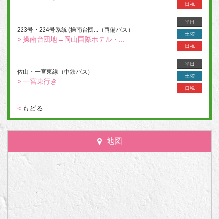
日祝
平日
223号・224号系統 (操南台団...（両備バス）
土曜
> 操南台団地→岡山国際ホテル・...
日祝
平日
佐山・一宮東線（中鉄バス）
土曜
> 一宮東行き
日祝
<
もどる
地図