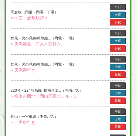
平日
岡倉線（両備・岡電・下電）
土曜
> 中庄・倉敷駅行き
日祝
平日
妹尾・火の見線/興除線...（岡電・下電）
土曜
> 天満屋発・汗入方面行き...
日祝
平日
妹尾・火の見線/興除線...（岡電・下電）
土曜
> 天満屋行き
日祝
平日
223号・224号系統 (操南台団...（両備バス）
土曜
> 操南台団地→岡山国際ホテル・...
日祝
平日
佐山・一宮東線（中鉄バス）
土曜
> 一宮東行き
日祝