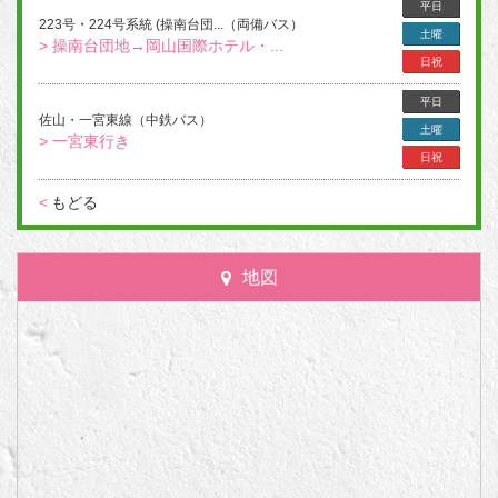
平日
223号・224号系統 (操南台団...（両備バス）
土曜
> 操南台団地→岡山国際ホテル・...
日祝
平日
佐山・一宮東線（中鉄バス）
土曜
> 一宮東行き
日祝
<
もどる
地図