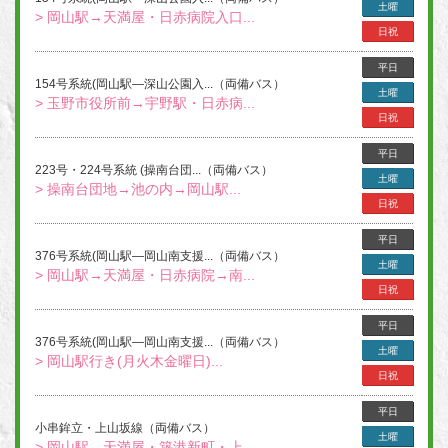
土曜
> 岡山駅→天満屋・日赤病院入口...
日祝
平日
154号系統(岡山駅―深山公園入...（両備バス）
土曜
> 玉野市役所前→宇野駅・日赤病...
日祝
平日
223号・224号系統 (操南台団...（両備バス）
土曜
> 操南台団地→池の内→岡山駅...
日祝
平日
376号系統(岡山駅―岡山南支援...（両備バス）
土曜
> 岡山駅→天満屋・日赤病院→南...
日祝
平日
376号系統(岡山駅―岡山南支援...（両備バス）
土曜
> 岡山駅行き(月火木金曜日)...
日祝
平日
小串鉾立・上山坂線（両備バス）
土曜
> 岡山駅→天満屋・築港新町・上...