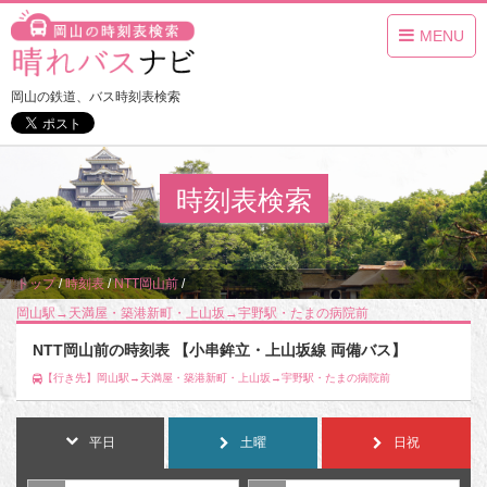
MENU
岡山の鉄道、バス時刻表検索
時刻表検索
トップ
/
時刻表
/
NTT岡山前
/
岡山駅→天満屋・築港新町・上山坂→宇野駅・たまの病院前
NTT岡山前の時刻表 【小串鉾立・上山坂線 両備バス】
【行き先】岡山駅→天満屋・築港新町・上山坂→宇野駅・たまの病院前
平日
土曜
日祝