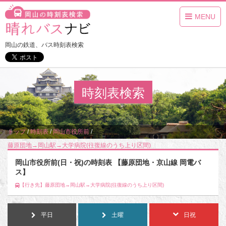
MENU
岡山の鉄道、バス時刻表検索
時刻表検索
トップ
/
時刻表
/
岡山市役所前
/
藤原団地→岡山駅→大学病院(往復線のうち上り区間)
/
日・祝
岡山市役所前(日・祝)の時刻表 【藤原団地・京山線 岡電バ
ス】
【行き先】藤原団地→岡山駅→大学病院(往復線のうち上り区間)
平日
土曜
日祝