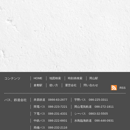
コンテンツ
HOME
地図検索
時刻表検索
岡山駅
倉敷駅
使い方
運営会社
問い合わせ
RSS
バス、鉄道会社
井原鉄道 0866-63-2677
宇野バス 086-225-3311
岡電バス 086-223-7221
岡山電気軌道 086-272-1811
下電バス 086-231-4331
シーバス 0863-32-5505
中鉄バス 086-222-6601
水島臨海鉄道 086-446-0931
両備バス 086-232-2116