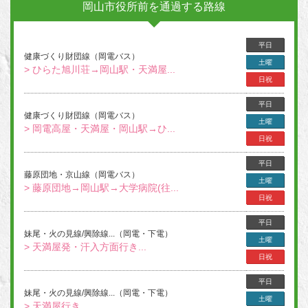
岡山市役所前を通過する路線
平日
健康づくり財団線（岡電バス）
土曜
> ひらた旭川荘→岡山駅・天満屋...
日祝
平日
健康づくり財団線（岡電バス）
土曜
> 岡電高屋・天満屋・岡山駅→ひ...
日祝
平日
藤原団地・京山線（岡電バス）
土曜
> 藤原団地→岡山駅→大学病院(往...
日祝
平日
妹尾・火の見線/興除線...（岡電・下電）
土曜
> 天満屋発・汗入方面行き...
日祝
平日
妹尾・火の見線/興除線...（岡電・下電）
土曜
> 天満屋行き