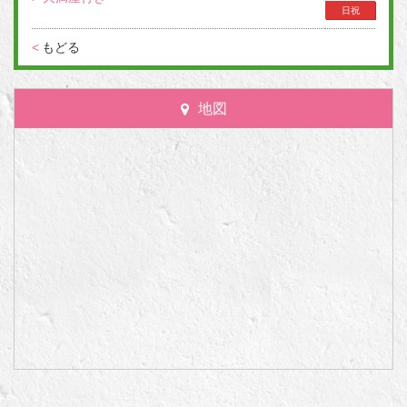
日祝
<
もどる
地図