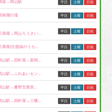
天満屋→岡山駅
平日
土曜
日祝
→岡南飛行場
平日
土曜
日祝
平日
土曜
日祝
天満屋→岡山ろうさい...
天満屋(往復線のうち...
平日
土曜
日祝
岡山駅→四軒屋→新岡...
平日
土曜
日祝
岡山駅→ふれあいセン...
平日
土曜
日祝
岡山駅→桑野営業所...
平日
土曜
日祝
岡山駅→四軒屋→三蟠...
平日
土曜
日祝