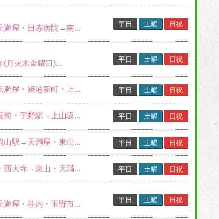
平日
土曜
日祝
天満屋・日赤病院→南...
平日
土曜
日祝
(月火木金曜日)...
天満屋・築港新町・上...
平日
土曜
日祝
院前・宇野駅→上山坂...
平日
土曜
日祝
岡山駅→天満屋・東山...
平日
土曜
日祝
・西大寺→東山・天満...
平日
土曜
日祝
平日
土曜
日祝
天満屋・荘内・玉野市...