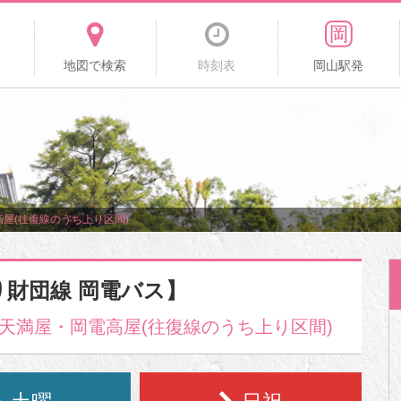
地図で検索
時刻表
岡山駅発
屋(往復線のうち上り区間)
り財団線 岡電バス】
天満屋・岡電高屋(往復線のうち上り区間)