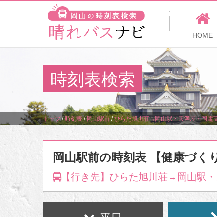
HOME
時刻表検索
トップ
/
時刻表
/
岡山駅前
/
ひらた旭川荘→岡山駅・天満屋・岡電高
岡山駅前の時刻表 【健康づく
【行き先】ひらた旭川荘→岡山駅・