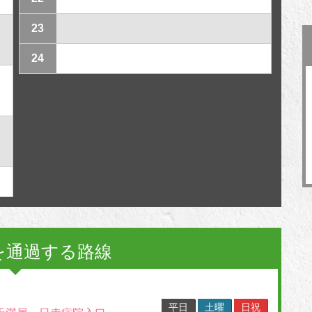
23
24
を通過する路線
平日
土曜
日祝