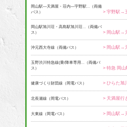
岡山駅―天満屋・荘内―宇野駅...（両備
> 宇野駅→
バス）
岡山駅旭川荘・高島駅旭川荘...（両備バ
> 岡山駅→
ス）
> 岡山駅→
沖元西大寺線（両備バス）
玉野渋川特急線(乗/降車専用...（両備バ
> 特急 岡
ス）
> ひらた旭
健康づくり財団線（岡電バス）
> 天満屋行
北長瀬線（岡電バス）
> 岡山駅
大東線（岡電バス）