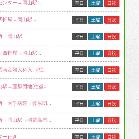
センター→岡山駅...
平日
土曜
日祝
四軒屋→岡山駅...
平日
土曜
日祝
業所→岡山駅
平日
土曜
日祝
→四軒屋→岡山駅...
平日
土曜
日祝
岡南産婦人科入口(往...
平日
土曜
日祝
山駅→藤原団地(往復...
平日
土曜
日祝
所・大学病院→藤原団...
平日
土曜
日祝
所→岡山駅→岡電高屋...
平日
土曜
日祝
ター行き
平日
土曜
日祝