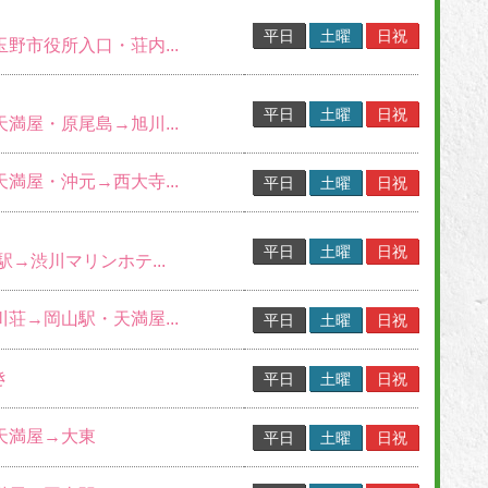
平日
土曜
日祝
玉野市役所入口・荘内...
平日
土曜
日祝
天満屋・原尾島→旭川...
天満屋・沖元→西大寺...
平日
土曜
日祝
平日
土曜
日祝
山駅→渋川マリンホテ...
川荘→岡山駅・天満屋...
平日
土曜
日祝
き
平日
土曜
日祝
→天満屋→大東
平日
土曜
日祝