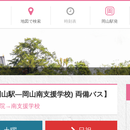
地図で検索
時刻表
岡山駅発
岡山駅―岡山南支援学校) 両備バス】
院→南支援学校