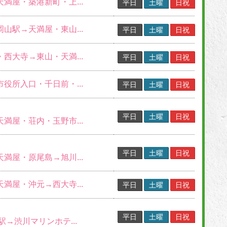
天満屋・築港新町・上...
平日
土曜
日祝
岡山駅→天満屋・東山...
平日
土曜
日祝
・西大寺→東山・天満...
平日
土曜
日祝
市役所入口・千日前・...
平日
土曜
日祝
平日
土曜
日祝
天満屋・荘内・玉野市...
平日
土曜
日祝
天満屋・原尾島→旭川...
天満屋・沖元→西大寺...
平日
土曜
日祝
平日
土曜
日祝
山駅→渋川マリンホテ...