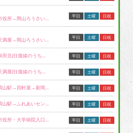
平日
土曜
日祝
市役所→岡山ろうさい...
平日
土曜
日祝
天満屋→岡山ろうさい...
泉田北(往復線のうち...
平日
土曜
日祝
天満屋(往復線のうち...
平日
土曜
日祝
岡山駅→四軒屋→新岡...
平日
土曜
日祝
岡山駅→ふれあいセン...
平日
土曜
日祝
市役所・大学病院入口...
平日
土曜
日祝