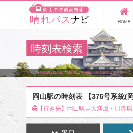
HOME
時刻表検索
トップ
/
時刻表
/
岡山駅
/
岡山駅→天満屋・日赤病院→南支援学校
岡山駅の時刻表 【376号系統(
【行き先】岡山駅→天満屋・日赤病