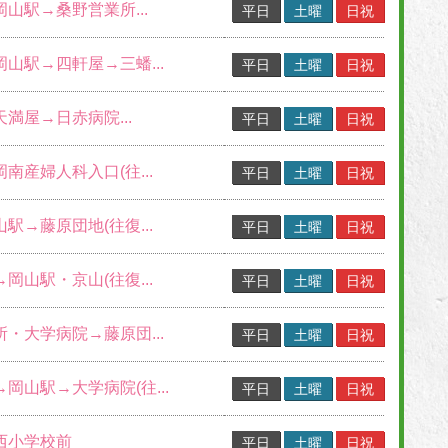
岡山駅→桑野営業所...
平日
土曜
日祝
岡山駅→四軒屋→三蟠...
平日
土曜
日祝
天満屋→日赤病院...
平日
土曜
日祝
岡南産婦人科入口(往...
平日
土曜
日祝
山駅→藤原団地(往復...
平日
土曜
日祝
→岡山駅・京山(往復...
平日
土曜
日祝
所・大学病院→藤原団...
平日
土曜
日祝
→岡山駅→大学病院(往...
平日
土曜
日祝
→西小学校前
平日
土曜
日祝