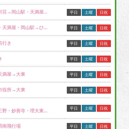
川荘→岡山駅・天満屋...
平日
土曜
日祝
・天満屋・岡山駅→ひ...
平日
土曜
日祝
前行き
平日
土曜
日祝
き
平日
土曜
日祝
→天満屋→大東
平日
土曜
日祝
→市役所→大東
平日
土曜
日祝
平日
土曜
日祝
三野・妙善寺・理大東...
→岡南飛行場
平日
土曜
日祝