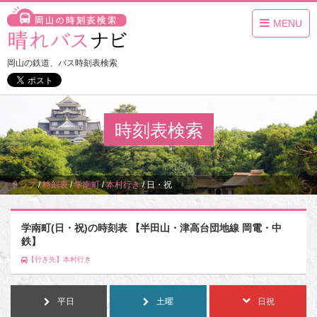
MENU
岡山の鉄道、バス時刻表検索
時刻表検索
トップ
/
時刻表
/
学南町
/
本村行き
/
日・祝
学南町(日・祝)の時刻表 【半田山・津高台団地線 岡電・中
鉄】
【行き先】本村行き
平日
土曜
日祝