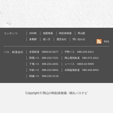
コンテンツ
HOME
地図検索
時刻表検索
岡山駅
倉敷駅
使い方
運営会社
問い合わせ
RSS
バス、鉄道会社
井原鉄道 0866-63-2677
宇野バス 086-225-3311
岡電バス 086-223-7221
岡山電気軌道 086-272-1811
下電バス 086-231-4331
シーバス 0863-32-5505
中鉄バス 086-222-6601
水島臨海鉄道 086-446-0931
両備バス 086-232-2116
Copyright ©
岡山の時刻表検索 - 晴れバスナビ