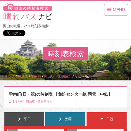
MENU
岡山の鉄道、バス時刻表検索
時刻表検索
トップ
/
時刻表
/
学南町
/
岡山駅・天満屋行き
/
日・祝
学南町(日・祝)の時刻表 【免許センター線 岡電・中鉄】
【行き先】岡山駅・天満屋行き
平日
土曜
日祝