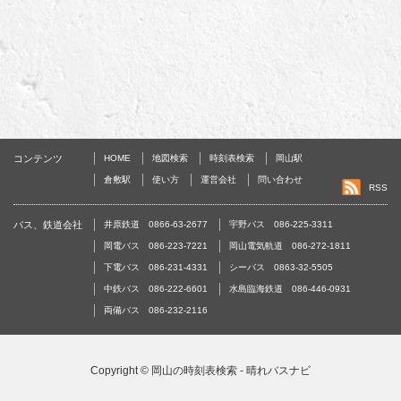
コンテンツ
HOME
地図検索
時刻表検索
岡山駅
倉敷駅
使い方
運営会社
問い合わせ
RSS
バス、鉄道会社
井原鉄道 0866-63-2677
宇野バス 086-225-3311
岡電バス 086-223-7221
岡山電気軌道 086-272-1811
下電バス 086-231-4331
シーバス 0863-32-5505
中鉄バス 086-222-6601
水島臨海鉄道 086-446-0931
両備バス 086-232-2116
Copyright ©
岡山の時刻表検索 - 晴れバスナビ