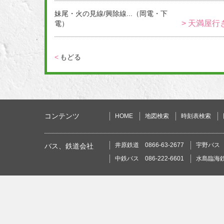
妹尾・火の見線/興除線...（岡電・下
> 天満屋行
電）
<
もどる
コンテンツ
HOME
地図検索
時刻表検索
井原鉄道 0866-63-2677
宇野バス 0
バス、鉄道会社
中鉄バス 086-222-6601
水島臨海鉄道