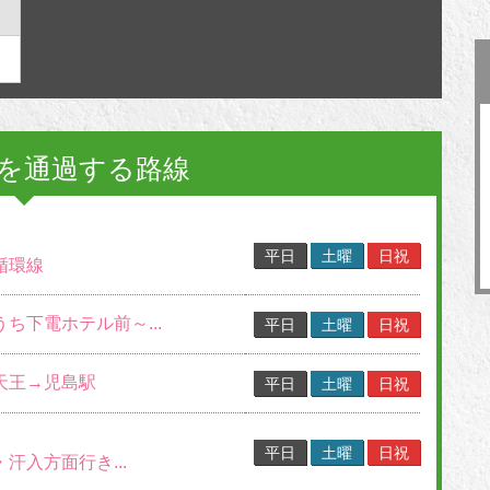
を通過する路線
平日
土曜
日祝
循環線
うち下電ホテル前～...
平日
土曜
日祝
→天王→児島駅
平日
土曜
日祝
平日
土曜
日祝
・汗入方面行き...