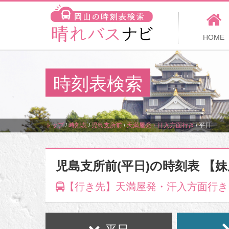
HOME
時刻表検索
トップ
/
時刻表
/
児島支所前
/
天満屋発・汗入方面行き
/
平日
児島支所前(平日)の時刻表 【
【行き先】天満屋発・汗入方面行き