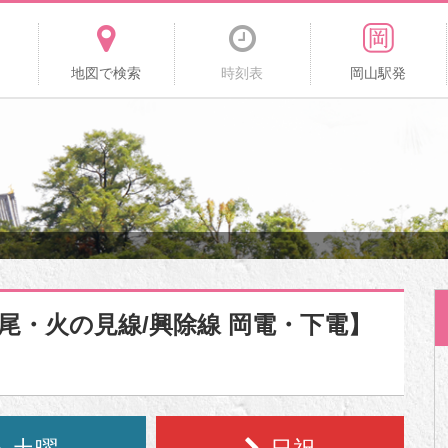
地図で検索
時刻表
岡山駅発
妹尾・火の見線/興除線 岡電・下電】