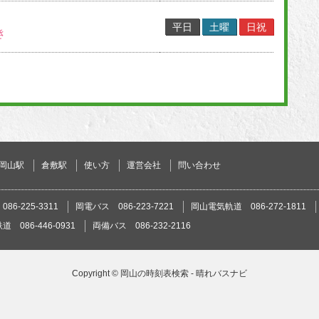
平日
土曜
日祝
き
岡山駅
倉敷駅
使い方
運営会社
問い合わせ
86-225-3311
岡電バス 086-223-7221
岡山電気軌道 086-272-1811
 086-446-0931
両備バス 086-232-2116
Copyright ©
岡山の時刻表検索 - 晴れバスナビ