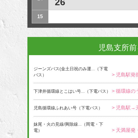
26
15
児島支所前
ジーンズバス(金土日祝のみ運...（下電
> 児島駅発
バス）
> 循環線の
下津井循環線とこはい号...（下電バス）
> 児島駅
児島循環線ふれあい号（下電バス）
妹尾・火の見線/興除線...（岡電・下
> 天満屋発
電）