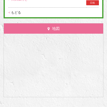
日祝
<
もどる
地図