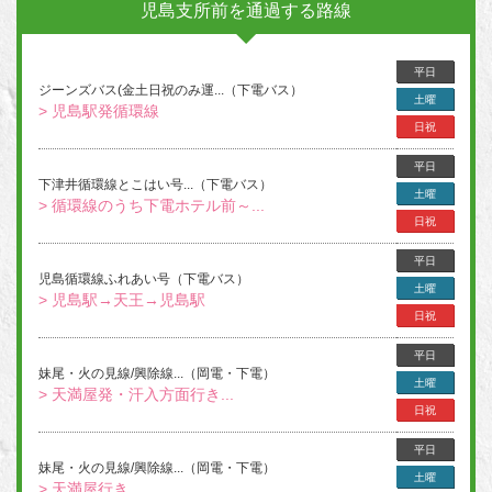
児島支所前を通過する路線
平日
ジーンズバス(金土日祝のみ運...（下電バス）
土曜
> 児島駅発循環線
日祝
平日
下津井循環線とこはい号...（下電バス）
土曜
> 循環線のうち下電ホテル前～...
日祝
平日
児島循環線ふれあい号（下電バス）
土曜
> 児島駅→天王→児島駅
日祝
平日
妹尾・火の見線/興除線...（岡電・下電）
土曜
> 天満屋発・汗入方面行き...
日祝
平日
妹尾・火の見線/興除線...（岡電・下電）
土曜
> 天満屋行き