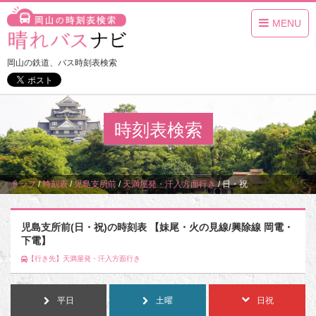
MENU
岡山の鉄道、バス時刻表検索
時刻表検索
トップ
/
時刻表
/
児島支所前
/
天満屋発・汗入方面行き
/
日・祝
児島支所前(日・祝)の時刻表 【妹尾・火の見線/興除線 岡電・
下電】
【行き先】天満屋発・汗入方面行き
平日
土曜
日祝