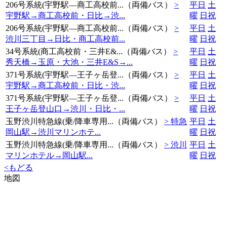
206号系統(宇野駅―商工高校前...（両備バス）
>
平日
土
宇野駅→商工高校前・日比→渋...
曜
日祝
206号系統(宇野駅―商工高校前...（両備バス）
>
平日
土
渋川三丁目→日比・商工高校前...
曜
日祝
34号系統(商工高校前・三井E&...（両備バス）
>
平日
土
秀天橋→玉原・大池・三井E&S→...
曜
日祝
371号系統(宇野駅―王子ヶ岳登...（両備バス）
>
平日
土
宇野駅→商工高校前・日比・渋...
曜
日祝
371号系統(宇野駅―王子ヶ岳登...（両備バス）
>
平日
土
王子ヶ岳登山口→渋川・日比・...
曜
日祝
玉野渋川特急線(乗/降車専用...（両備バス）
> 特急
平日
土
岡山駅→渋川マリンホテ...
曜
日祝
玉野渋川特急線(乗/降車専用...（両備バス）
> 渋川
平日
土
マリンホテル→岡山駅...
曜
日祝
<
もどる
地図