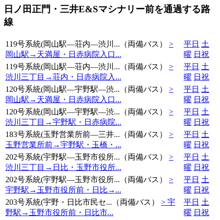
日ノ田正門・三井E&Sマシナリー前を通過する路
線
119号系統(岡山駅―荘内―渋川...（両備バス）
>
平日
土
岡山駅→天満屋・日赤病院入口...
曜
日祝
119号系統(岡山駅―荘内―渋川...（両備バス）
>
平日
土
渋川三丁目→荘内・日赤病院入...
曜
日祝
120号系統(岡山駅―宇野駅―渋...（両備バス）
>
平日
土
岡山駅→天満屋・日赤病院入口...
曜
日祝
120号系統(岡山駅―宇野駅―渋...（両備バス）
>
平日
土
渋川三丁目→宇野駅・日赤病院...
曜
日祝
183号系統(玉野営業所前―三井...（両備バス）
>
平日
土
玉野営業所前→宇野駅・玉橋・...
曜
日祝
202号系統(宇野駅―玉野市役所...（両備バス）
>
平日
土
渋川三丁目→日比・玉野市役所...
曜
日祝
202号系統(宇野駅―玉野市役所...（両備バス）
>
平日
土
宇野駅→玉野市役所前・日比→...
曜
日祝
203号系統(宇野・日比市民セ...（両備バス）
> 宇
平日
土
野駅→玉野市役所前・日比市...
曜
日祝