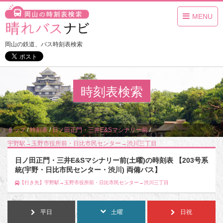
MENU
岡山の鉄道、バス時刻表検索
時刻表検索
トップ
/
時刻表
/
日ノ田正門・三井E&Sマシナリー前
/
宇野駅→玉野市役所前・日比市民センター→渋川三丁目
/
土曜
日ノ田正門・三井E&Sマシナリー前(土曜)の時刻表 【203号系
統(宇野・日比市民センター・渋川) 両備バス】
【行き先】宇野駅→玉野市役所前・日比市民センター→渋川三丁目
平日
土曜
日祝