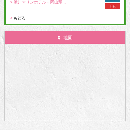
> 渋川マリンホテル→岡山駅...
日祝
<
もどる
地図