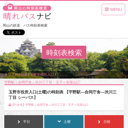
MENU
岡山の鉄道、バス時刻表検索
時刻表検索
トップ
/
時刻表
/
玉野市役所入口
/
宇野駅→合同庁舎→渋川三丁目・王子ヶ岳登山口
/
土曜
玉野市役所入口(土曜)の時刻表 【宇野駅―合同庁舎―渋川三
丁目 シーバス】
【行き先】宇野駅→合同庁舎→渋川三丁目・王子ヶ岳登山口
平日
土曜
日祝