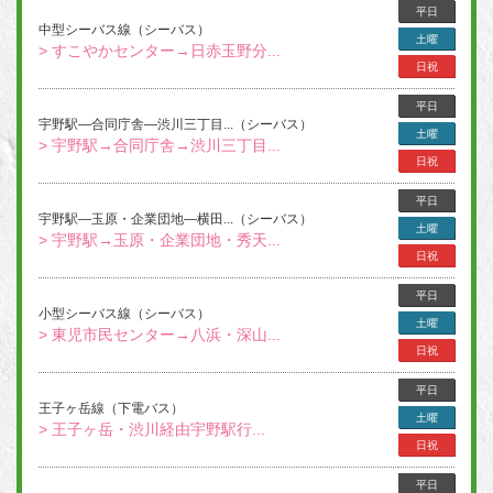
平日
中型シーバス線（シーバス）
土曜
> すこやかセンター→日赤玉野分...
日祝
平日
宇野駅―合同庁舎―渋川三丁目...（シーバス）
土曜
> 宇野駅→合同庁舎→渋川三丁目...
日祝
平日
宇野駅―玉原・企業団地―横田...（シーバス）
土曜
> 宇野駅→玉原・企業団地・秀天...
日祝
平日
小型シーバス線（シーバス）
土曜
> 東児市民センター→八浜・深山...
日祝
平日
王子ヶ岳線（下電バス）
土曜
> 王子ヶ岳・渋川経由宇野駅行...
日祝
平日