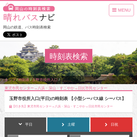
MENU
岡山の鉄道、バス時刻表検索
時刻表検索
トップ
/
時刻表
/
玉野市役所入口
/
東児市民センター→八浜・深山・すこやか→日比市民センター
/
平日
玉野市役所入口(平日)の時刻表 【小型シーバス線 シーバス】
【行き先】東児市民センター→八浜・深山・すこやか→日比市民センター
平日
土曜
日祝