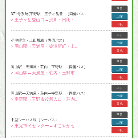
平日
371号系統(宇野駅―王子ヶ岳登...（両備バス）
土曜
> 王子ヶ岳登山口→渋川・日比・...
日祝
平日
小串鉾立・上山坂線（両備バス）
土曜
> 岡山駅→天満屋・築港新町・上...
日祝
平日
岡山駅―天満屋・荘内―宇野駅...（両備バス）
土曜
> 岡山駅→天満屋・荘内・玉野市...
日祝
平日
岡山駅―天満屋・荘内―宇野駅...（両備バス）
土曜
> 宇野駅→玉野市役所入口・荘内...
日祝
平日
中型シーバス線（シーバス）
土曜
> 東児市民センター→すこやかセ...
日祝