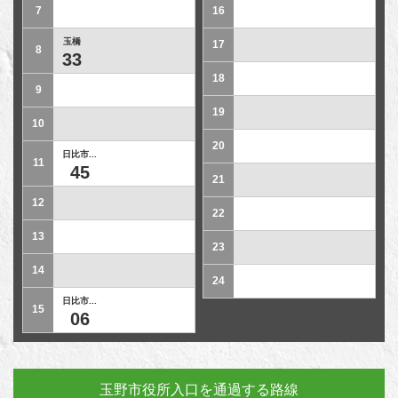
7
16
玉橋
17
8
33
18
9
19
10
20
日比市...
11
45
21
12
22
13
23
14
24
日比市...
15
06
玉野市役所入口を通過する路線