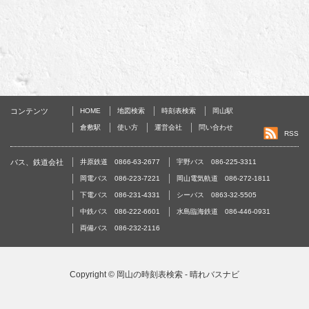
コンテンツ
HOME
地図検索
時刻表検索
岡山駅
倉敷駅
使い方
運営会社
問い合わせ
RSS
バス、鉄道会社
井原鉄道 0866-63-2677
宇野バス 086-225-3311
岡電バス 086-223-7221
岡山電気軌道 086-272-1811
下電バス 086-231-4331
シーバス 0863-32-5505
中鉄バス 086-222-6601
水島臨海鉄道 086-446-0931
両備バス 086-232-2116
Copyright ©
岡山の時刻表検索 - 晴れバスナビ