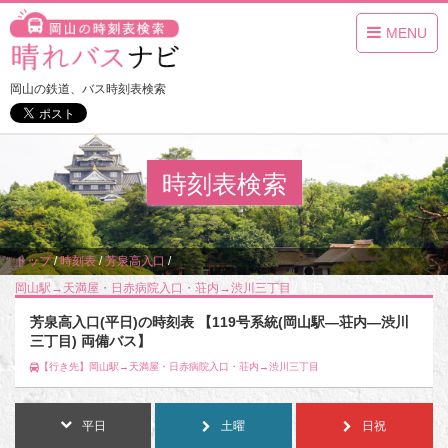
MENU
岡山の鉄道、バス時刻表検索
時刻表検索
トップ
/
時刻表
/
芳泉高入口
/
岡山駅→天満屋・日赤病院入口・荘内→渋川三丁目
/
平日
芳泉高入口(平日)の時刻表 【119号系統(岡山駅―荘内―渋川
三丁目) 両備バス】
【行き先】岡山駅→天満屋・日赤病院入口・荘内→渋川三丁目
平日
土曜
日祝