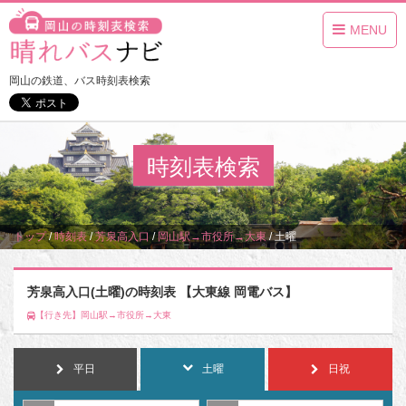
MENU
岡山の鉄道、バス時刻表検索
時刻表検索
トップ
/
時刻表
/
芳泉高入口
/
岡山駅→市役所→大東
/
土曜
芳泉高入口(土曜)の時刻表 【大東線 岡電バス】
【行き先】岡山駅→市役所→大東
平日
土曜
日祝