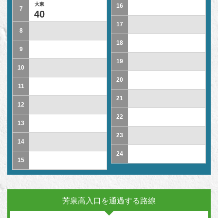
大東
16
7
40
17
8
18
9
19
10
20
11
21
12
22
13
23
14
24
15
芳泉高入口を通過する路線