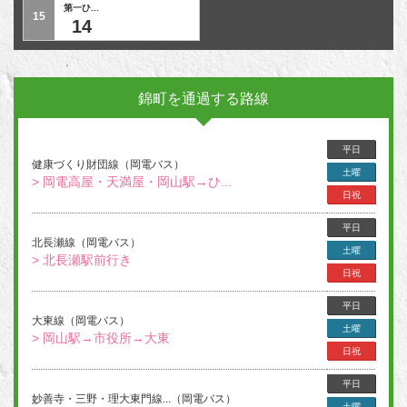
第一ひ...
15
14
錦町を通過する路線
平日
健康づくり財団線（岡電バス）
土曜
> 岡電高屋・天満屋・岡山駅→ひ...
日祝
平日
北長瀬線（岡電バス）
土曜
> 北長瀬駅前行き
日祝
平日
大東線（岡電バス）
土曜
> 岡山駅→市役所→大東
日祝
平日
妙善寺・三野・理大東門線...（岡電バス）
土曜