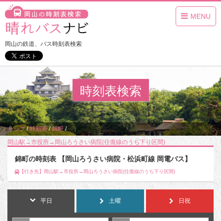
MENU
岡山の鉄道、バス時刻表検索
時刻表検索
トップ
/
時刻表
/
錦町
/
岡山駅→市役所→岡山ろうさい病院(往復線のうち下り区間)
錦町の時刻表 【岡山ろうさい病院・松浜町線 岡電バス】
【行き先】岡山駅→市役所→岡山ろうさい病院(往復線のうち下り区間)
平日
土曜
日祝