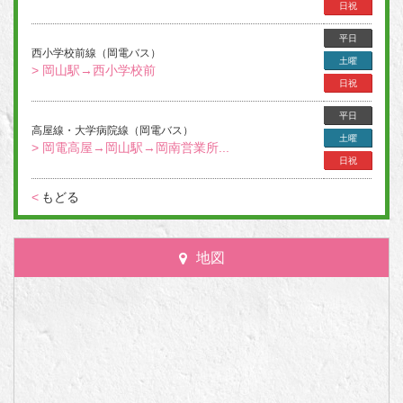
日祝
平日
西小学校前線（岡電バス）
土曜
> 岡山駅→西小学校前
日祝
平日
高屋線・大学病院線（岡電バス）
土曜
> 岡電高屋→岡山駅→岡南営業所...
日祝
<
もどる
地図