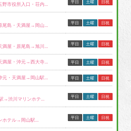
平日
土曜
日祝
玉野市役所入口・荘内...
平日
土曜
日祝
原尾島・天満屋→岡山...
平日
土曜
日祝
天満屋・原尾島→旭川...
天満屋・沖元→西大寺...
平日
土曜
日祝
沖元・天満屋→岡山駅...
平日
土曜
日祝
平日
土曜
日祝
山駅→渋川マリンホテ...
平日
土曜
日祝
ンホテル→岡山駅...