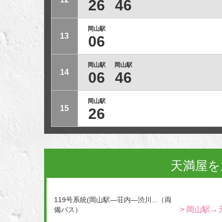
26
46
岡山駅
13
06
岡山駅
岡山駅
14
06
46
岡山駅
15
26
天満屋を
119号系統(岡山駅―荘内―渋川...（両
> 岡山駅→
備バス）