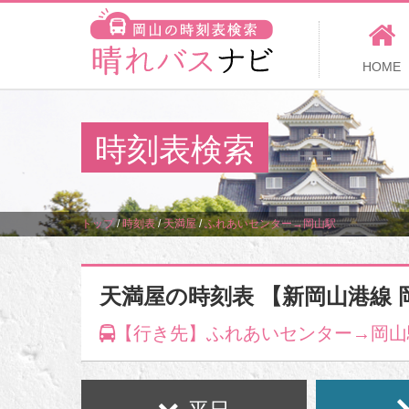
HOME
時刻表検索
トップ
/
時刻表
/
天満屋
/
ふれあいセンター→岡山駅
天満屋の時刻表 【新岡山港線 
【行き先】ふれあいセンター→岡山