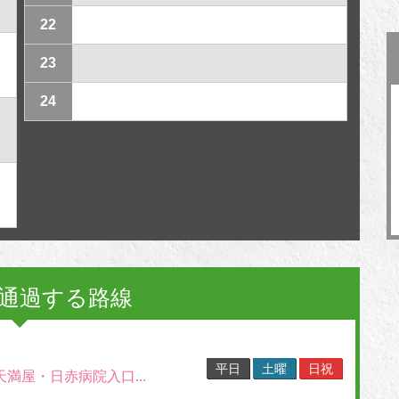
22
23
24
通過する路線
平日
土曜
日祝
天満屋・日赤病院入口...