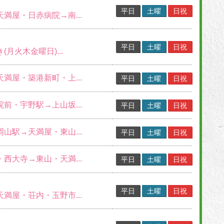
平日
土曜
日祝
天満屋・日赤病院→南...
平日
土曜
日祝
(月火木金曜日)...
天満屋・築港新町・上...
平日
土曜
日祝
院前・宇野駅→上山坂...
平日
土曜
日祝
岡山駅→天満屋・東山...
平日
土曜
日祝
・西大寺→東山・天満...
平日
土曜
日祝
平日
土曜
日祝
天満屋・荘内・玉野市...