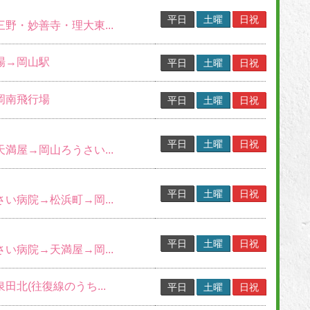
平日
土曜
日祝
三野・妙善寺・理大東...
行場→岡山駅
平日
土曜
日祝
→岡南飛行場
平日
土曜
日祝
平日
土曜
日祝
天満屋→岡山ろうさい...
平日
土曜
日祝
さい病院→松浜町→岡...
平日
土曜
日祝
さい病院→天満屋→岡...
泉田北(往復線のうち...
平日
土曜
日祝