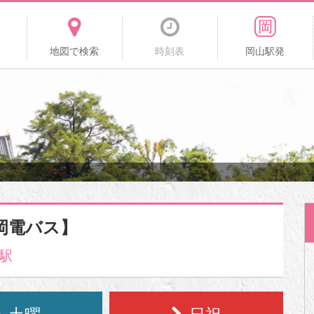
地図で検索
時刻表
岡山駅発
岡電バス】
駅