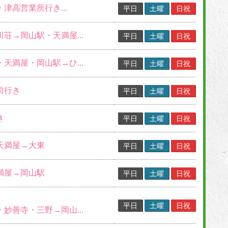
・津高営業所行き...
平日
土曜
日祝
川荘→岡山駅・天満屋...
平日
土曜
日祝
・天満屋・岡山駅→ひ...
平日
土曜
日祝
前行き
平日
土曜
日祝
き
平日
土曜
日祝
→天満屋→大東
平日
土曜
日祝
天満屋→岡山駅
平日
土曜
日祝
平日
土曜
日祝
・妙善寺・三野→岡山...