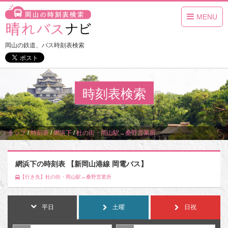
MENU
岡山の鉄道、バス時刻表検索
時刻表検索
トップ
/
時刻表
/
網浜下
/
杜の街・岡山駅→桑野営業所
網浜下の時刻表 【新岡山港線 岡電バス】
【行き先】杜の街・岡山駅→桑野営業所
平日
土曜
日祝