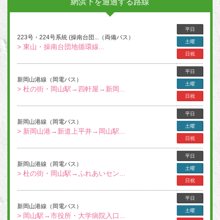
網浜下を通過する路線
平日
223号・224号系統 (操南台団...（両備バス）
土曜
> 東山・操南台団地循環線...
日祝
平日
新岡山港線（岡電バス）
土曜
> 杜の街・岡山駅→四軒屋→新岡...
日祝
平日
新岡山港線（岡電バス）
土曜
> 新岡山港→新道上平井→岡山駅...
日祝
平日
新岡山港線（岡電バス）
土曜
> 杜の街・岡山駅→ふれあいセン...
日祝
平日
新岡山港線（岡電バス）
土曜
> 岡山駅→市役所・大学病院入口...