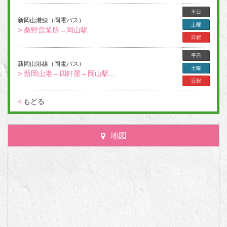
平日
新岡山港線（岡電バス）
土曜
> 桑野営業所→岡山駅
日祝
平日
新岡山港線（岡電バス）
土曜
> 新岡山港→四軒屋→岡山駅...
日祝
<
もどる
地図