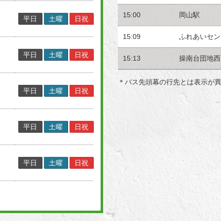
15:00
岡山駅
平日
土曜
日祝
15:09
ふれあいセン
平日
土曜
日祝
15:13
操南台団地西
＊バス先頭幕の行先とは表示が
平日
土曜
日祝
平日
土曜
日祝
平日
土曜
日祝