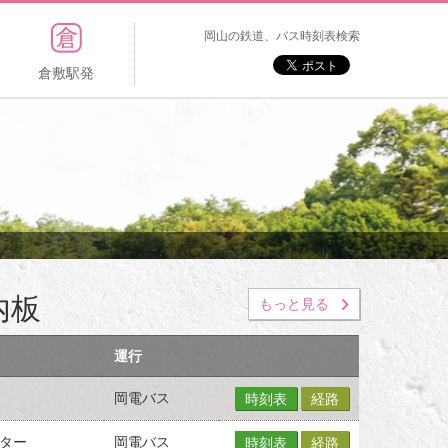
岡山の鉄道、バス時刻表検索
倉敷駅発
内板
もっと見る
運行
岡電バス
時刻表
経路
ター
岡電バス
時刻表
経路