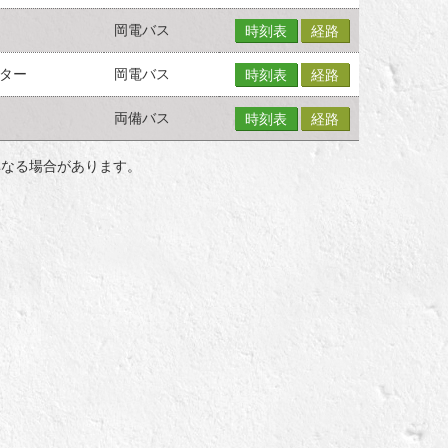
岡電バス
時刻表
経路
ター
岡電バス
時刻表
経路
両備バス
時刻表
経路
異なる場合があります。