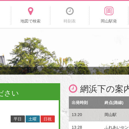
地図で検索
時刻表
岡山駅発
網浜下の案
ださい
出発時刻
終点(路線)
13:20
岡山駅
平日
土曜
日祝
13:28
ふれあいセン