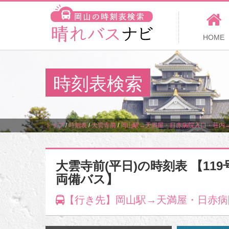
HOME
時刻表検索
トップ
/
時刻表
/
大雲寺前
/
岡山駅→天満屋・日赤病院入口・荘内
大雲寺前(平日)の時刻表 【11
両備バス】
【行き先】岡山駅→天満屋・日赤病