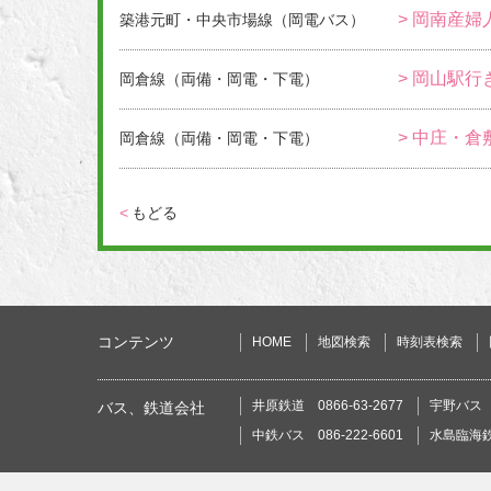
> 岡南産婦
築港元町・中央市場線（岡電バス）
> 岡山駅行
岡倉線（両備・岡電・下電）
> 中庄・倉
岡倉線（両備・岡電・下電）
<
もどる
コンテンツ
HOME
地図検索
時刻表検索
井原鉄道 0866-63-2677
宇野バス 0
バス、鉄道会社
中鉄バス 086-222-6601
水島臨海鉄道