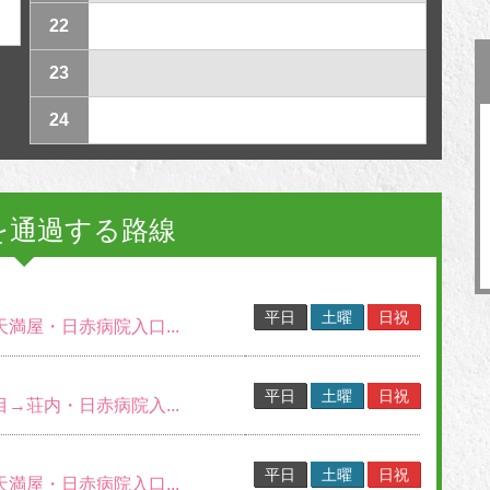
22
23
24
を通過する路線
平日
土曜
日祝
天満屋・日赤病院入口...
平日
土曜
日祝
目→荘内・日赤病院入...
平日
土曜
日祝
天満屋・日赤病院入口...