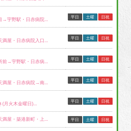
平日
土曜
日祝
目→宇野駅・日赤病院...
平日
土曜
日祝
天満屋・日赤病院入口...
平日
土曜
日祝
所前→宇野駅・日赤病...
平日
土曜
日祝
天満屋・日赤病院→南...
平日
土曜
日祝
(月火木金曜日)...
天満屋・築港新町・上...
平日
土曜
日祝