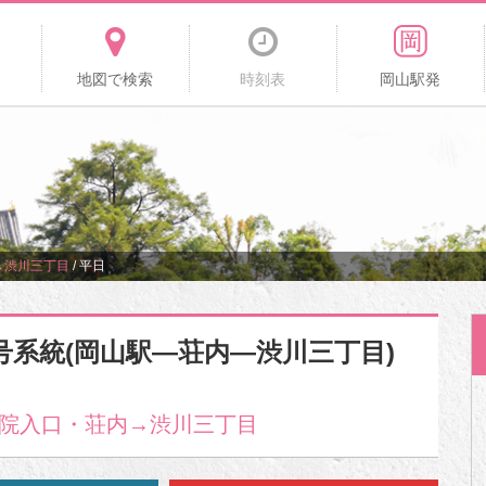
地図で検索
時刻表
岡山駅発
→渋川三丁目
/
平日
9号系統(岡山駅―荘内―渋川三丁目)
院入口・荘内→渋川三丁目