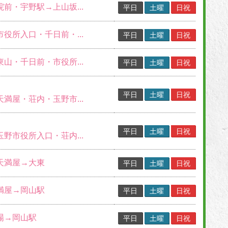
院前・宇野駅→上山坂...
平日
土曜
日祝
市役所入口・千日前・...
平日
土曜
日祝
東山・千日前・市役所...
平日
土曜
日祝
平日
土曜
日祝
天満屋・荘内・玉野市...
平日
土曜
日祝
玉野市役所入口・荘内...
→天満屋→大東
平日
土曜
日祝
天満屋→岡山駅
平日
土曜
日祝
行場→岡山駅
平日
土曜
日祝