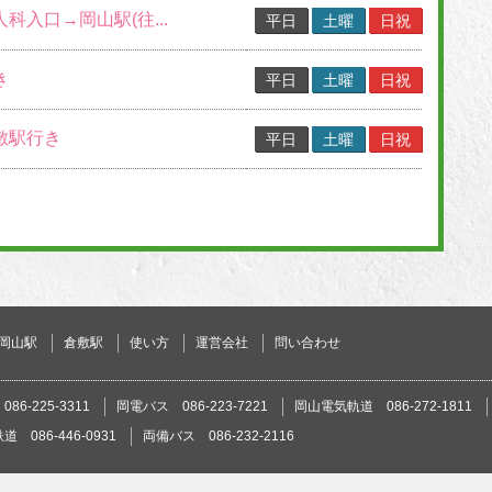
人科入口→岡山駅(往...
平日
土曜
日祝
き
平日
土曜
日祝
敷駅行き
平日
土曜
日祝
岡山駅
倉敷駅
使い方
運営会社
問い合わせ
86-225-3311
岡電バス 086-223-7221
岡山電気軌道 086-272-1811
 086-446-0931
両備バス 086-232-2116