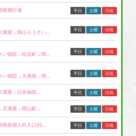
→岡南飛行場
平日
土曜
日祝
平日
土曜
日祝
天満屋→岡山ろうさい...
平日
土曜
日祝
さい病院→松浜町→岡...
平日
土曜
日祝
さい病院→天満屋→岡...
天満屋→日赤病院...
平日
土曜
日祝
→天満屋→岡山駅...
平日
土曜
日祝
岡南産婦人科入口(往...
平日
土曜
日祝