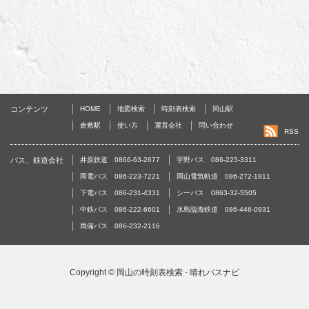
コンテンツ
HOME
地図検索
時刻表検索
岡山駅
倉敷駅
使い方
運営会社
問い合わせ
RSS
バス、鉄道会社
井原鉄道 0866-63-2677
宇野バス 086-225-3311
岡電バス 086-223-7221
岡山電気軌道 086-272-1811
下電バス 086-231-4331
シーバス 0863-32-5505
中鉄バス 086-222-6601
水島臨海鉄道 086-446-0931
両備バス 086-232-2116
Copyright ©
岡山の時刻表検索 - 晴れバスナビ