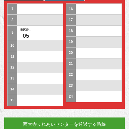
7
16
8
17
東区役...
18
9
05
19
10
20
11
21
12
22
13
23
14
24
15
西大寺ふれあいセンターを通過する路線