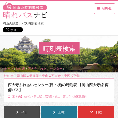
MENU
岡山の鉄道、バス時刻表検索
時刻表検索
トップ
/
時刻表
/
西大寺ふれあいセンター
/
杜の街・岡山駅→天満屋・東山→西大寺・東区役所前
/
日・祝
西大寺ふれあいセンター(日・祝)の時刻表 【岡山西大寺線 両
備バス】
【行き先】杜の街・岡山駅→天満屋・東山→西大寺・東区役所前
平日
土曜
日祝