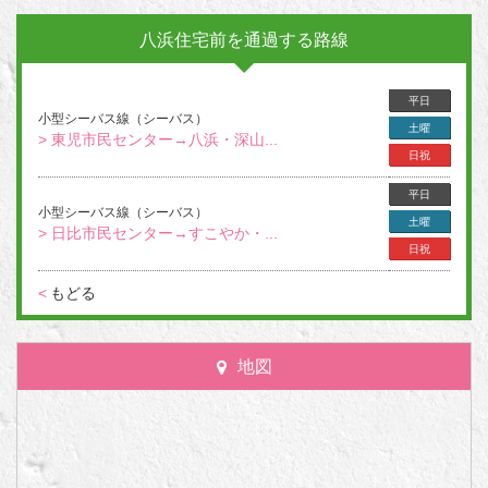
八浜住宅前を通過する路線
平日
小型シーバス線（シーバス）
土曜
> 東児市民センター→八浜・深山...
日祝
平日
小型シーバス線（シーバス）
土曜
> 日比市民センター→すこやか・...
日祝
<
もどる
地図