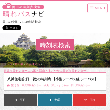
MENU
岡山の鉄道、バス時刻表検索
時刻表検索
トップ
/
時刻表
/
八浜住宅前
/
東児市民センター→八浜・深山・すこやか→日比市民センター
/
日・祝
八浜住宅前(日・祝)の時刻表 【小型シーバス線 シーバス】
【行き先】東児市民センター→八浜・深山・すこやか→日比市民センター
平日
土曜
日祝