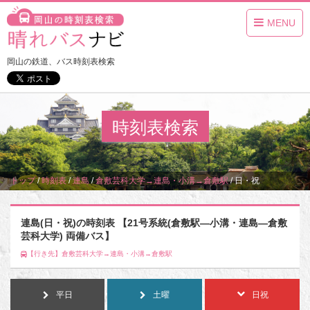
MENU
岡山の鉄道、バス時刻表検索
時刻表検索
トップ
/
時刻表
/
連島
/
倉敷芸科大学→連島・小溝→倉敷駅
/
日・祝
連島(日・祝)の時刻表 【21号系統(倉敷駅―小溝・連島―倉敷
芸科大学) 両備バス】
【行き先】倉敷芸科大学→連島・小溝→倉敷駅
平日
土曜
日祝