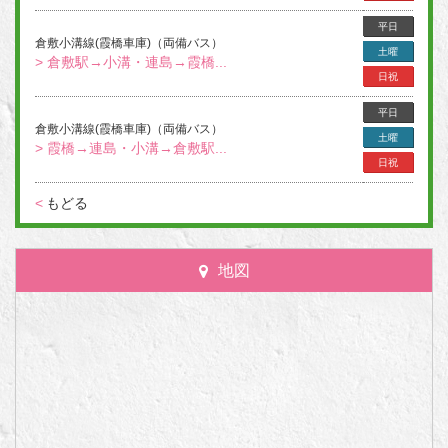
平日
倉敷小溝線(霞橋車庫)（両備バス）
土曜
> 倉敷駅→小溝・連島→霞橋...
日祝
平日
倉敷小溝線(霞橋車庫)（両備バス）
土曜
> 霞橋→連島・小溝→倉敷駅...
日祝
<
もどる
地図