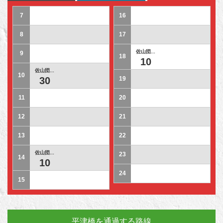
7
16
8
17
佐山団...
9
18
10
佐山団...
10
30
19
11
20
12
21
13
22
佐山団...
23
14
10
24
15
平津橋を通過する路線