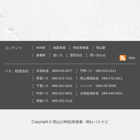
コンテンツ
HOME
地図検索
時刻表検索
岡山駅
倉敷駅
使い方
運営会社
問い合わせ
RSS
バス、鉄道会社
井原鉄道 0866-63-2677
宇野バス 086-225-3311
岡電バス 086-223-7221
岡山電気軌道 086-272-1811
下電バス 086-231-4331
シーバス 0863-32-5505
中鉄バス 086-222-6601
水島臨海鉄道 086-446-0931
両備バス 086-232-2116
Copyright ©
岡山の時刻表検索 - 晴れバスナビ