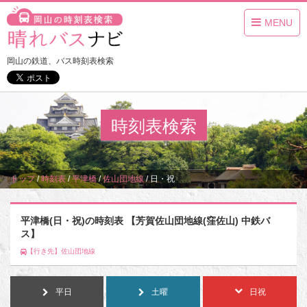
MENU
岡山の鉄道、バス時刻表検索
時刻表検索
トップ
/
時刻表
/
平津橋
/
佐山団地線
/
日・祝
平津橋(日・祝)の時刻表 【芳賀佐山団地線(窪佐山) 中鉄バ
ス】
【行き先】佐山団地線
平日
土曜
日祝