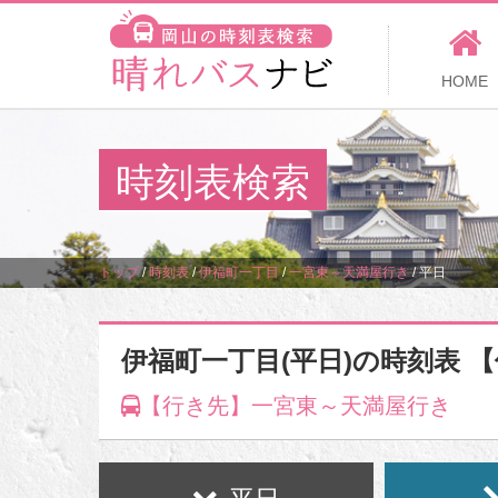
HOME
時刻表検索
トップ
/
時刻表
/
伊福町一丁目
/
一宮東～天満屋行き
/
平日
伊福町一丁目(平日)の時刻表 
【行き先】一宮東～天満屋行き