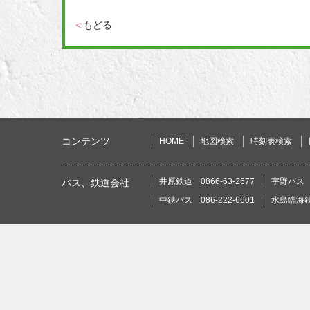
<
もどる
コンテンツ
HOME
地図検索
時刻表検索
井原鉄道 0866-63-2677
宇野バス 0
バス、鉄道会社
中鉄バス 086-222-6601
水島臨海鉄道