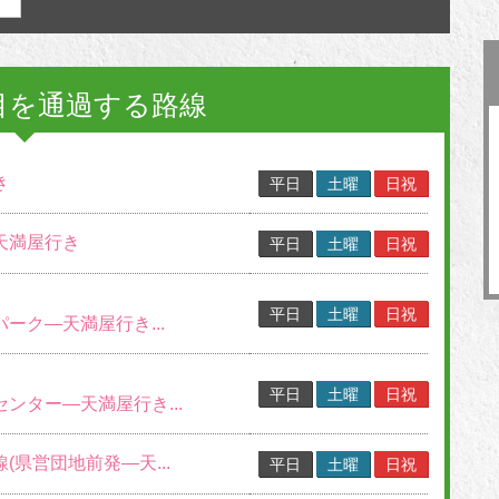
目を通過する路線
き
平日
土曜
日祝
～天満屋行き
平日
土曜
日祝
平日
土曜
日祝
パーク―天満屋行き...
平日
土曜
日祝
センター―天満屋行き...
線(県営団地前発―天...
平日
土曜
日祝