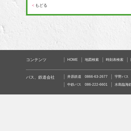
<
もどる
コンテンツ
HOME
地図検索
時刻表検索
井原鉄道 0866-63-2677
宇野バス 0
バス、鉄道会社
中鉄バス 086-222-6601
水島臨海鉄道