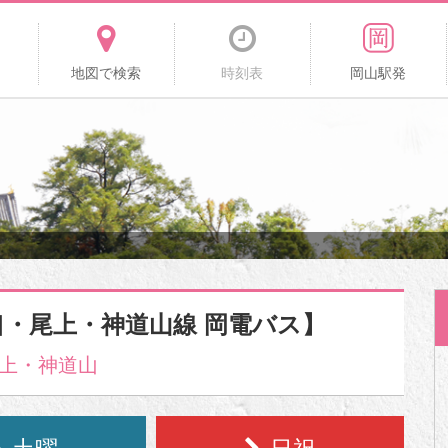
地図で検索
時刻表
岡山駅発
口・尾上・神道山線 岡電バス】
上・神道山