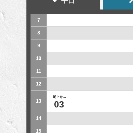
平日
7
8
9
10
11
12
尾上か...
13
03
14
15