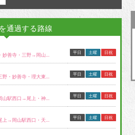
を通過する路線
平日
土曜
日祝
・妙善寺・三野→岡山...
平日
土曜
日祝
三野・妙善寺・理大東...
平日
土曜
日祝
岡山駅西口→尾上・神...
平日
土曜
日祝
尾上→岡山駅西口・天...