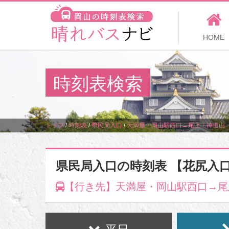
HOME
時刻表検索
トップ
/
時刻表
/
県民局入口
/
天満屋・岡山駅西口→尾上・神道山
県民局入口の時刻表 【花尻入
【行き先】天満屋・岡山駅西口→尾