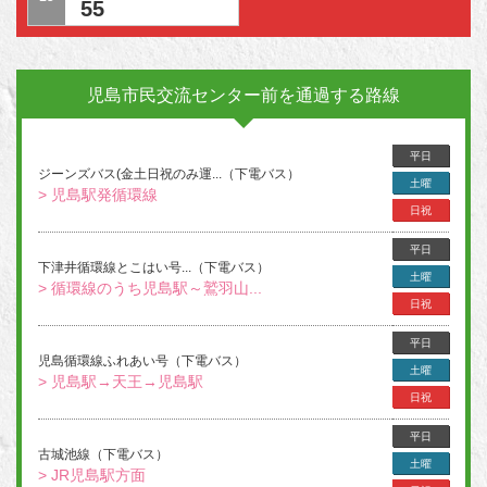
55
児島市民交流センター前を通過する路線
平日
ジーンズバス(金土日祝のみ運...（下電バス）
土曜
> 児島駅発循環線
日祝
平日
下津井循環線とこはい号...（下電バス）
土曜
> 循環線のうち児島駅～鷲羽山...
日祝
平日
児島循環線ふれあい号（下電バス）
土曜
> 児島駅→天王→児島駅
日祝
平日
古城池線（下電バス）
土曜
> JR児島駅方面