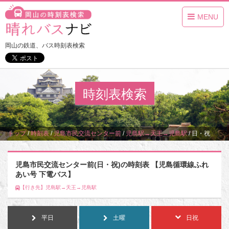
MENU
岡山の鉄道、バス時刻表検索
時刻表検索
トップ
/
時刻表
/
児島市民交流センター前
/
児島駅→天王→児島駅
/
日・祝
児島市民交流センター前(日・祝)の時刻表 【児島循環線ふれ
あい号 下電バス】
【行き先】児島駅→天王→児島駅
平日
土曜
日祝