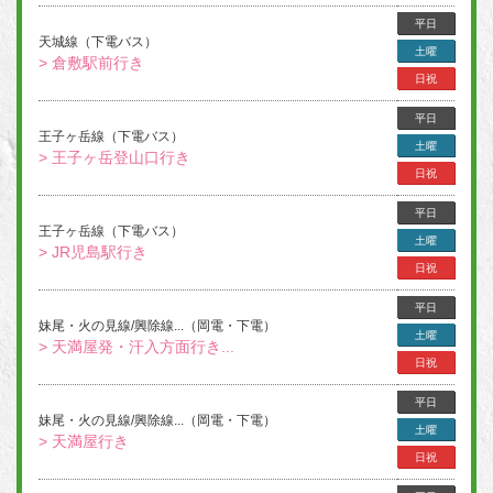
平日
天城線（下電バス）
土曜
> 倉敷駅前行き
日祝
平日
王子ヶ岳線（下電バス）
土曜
> 王子ヶ岳登山口行き
日祝
平日
王子ヶ岳線（下電バス）
土曜
> JR児島駅行き
日祝
平日
妹尾・火の見線/興除線...（岡電・下電）
土曜
> 天満屋発・汗入方面行き...
日祝
平日
妹尾・火の見線/興除線...（岡電・下電）
土曜
> 天満屋行き
日祝