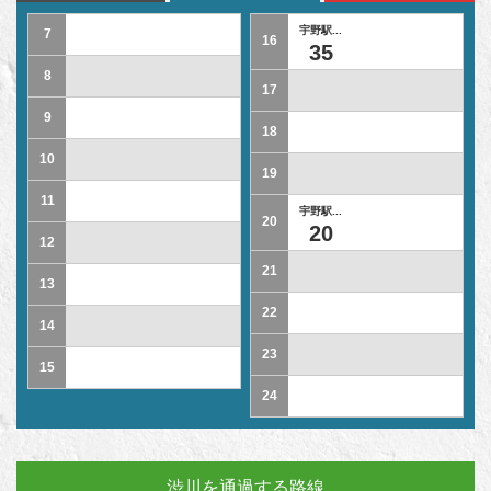
宇野駅...
7
16
35
8
17
9
18
10
19
11
宇野駅...
20
20
12
21
13
22
14
23
15
24
渋川を通過する路線