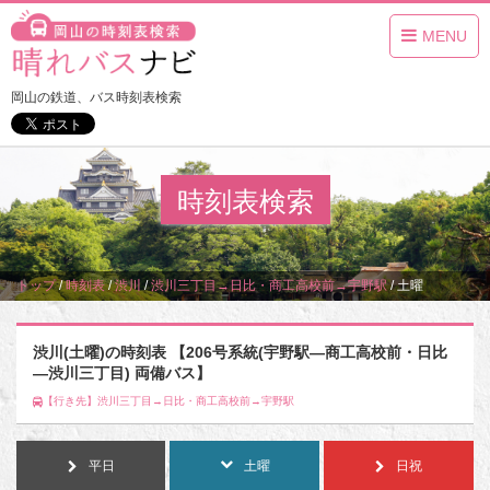
MENU
岡山の鉄道、バス時刻表検索
時刻表検索
トップ
/
時刻表
/
渋川
/
渋川三丁目→日比・商工高校前→宇野駅
/
土曜
渋川(土曜)の時刻表 【206号系統(宇野駅―商工高校前・日比
―渋川三丁目) 両備バス】
【行き先】渋川三丁目→日比・商工高校前→宇野駅
平日
土曜
日祝