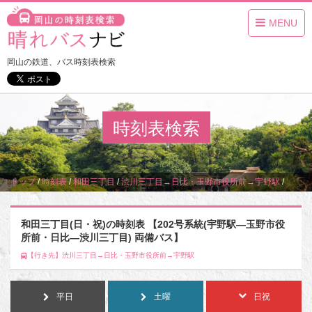
MENU
岡山の鉄道、バス時刻表検索
時刻表検索
トップ
/
時刻表
/
和田三丁目
/
渋川三丁目→日比・玉野市役所前→宇野駅
/
日・祝
和田三丁目(日・祝)の時刻表 【202号系統(宇野駅―玉野市役
所前・日比―渋川三丁目) 両備バス】
【行き先】渋川三丁目→日比・玉野市役所前→宇野駅
平日
土曜
日祝