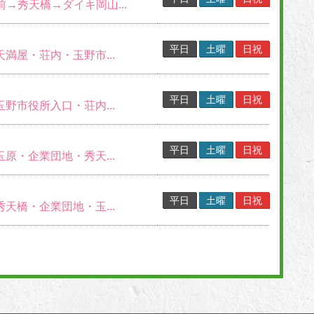
S前→秀天橋→ダイキ岡山...
平日
土曜
日祝
天満屋・荘内・玉野市...
平日
土曜
日祝
玉野市役所入口・荘内...
平日
土曜
日祝
玉原・企業団地・秀天...
平日
土曜
日祝
秀天橋・企業団地・玉...