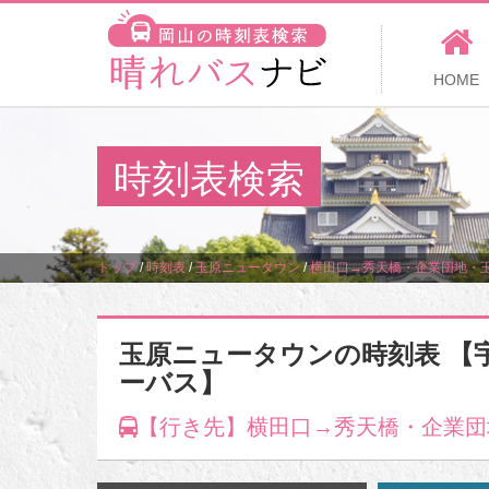
HOME
時刻表検索
トップ
/
時刻表
/
玉原ニュータウン
/
横田口→秀天橋・企業団地・
玉原ニュータウンの時刻表 【
ーバス】
【行き先】横田口→秀天橋・企業団