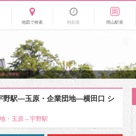
地図で検索
時刻表
岡山駅発
玉原→宇野駅
宇野駅―玉原・企業団地―横田口 シ
地・玉原→宇野駅