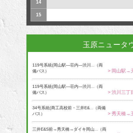
14
15
玉原ニュータ
119号系統(岡山駅―荘内―渋川...（両
> 岡山駅→
備バス）
119号系統(岡山駅―荘内―渋川...（両
> 渋川三丁
備バス）
34号系統(商工高校前・三井E&...（両備
> 秀天橋→
バス）
三井E&S前→秀天橋→ダイキ岡山...（両