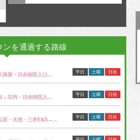
ウンを通過する路線
平日
土曜
日祝
天満屋・日赤病院入口...
平日
土曜
日祝
目→荘内・日赤病院入...
平日
土曜
日祝
玉原・大池・三井E&S→...
平日
土曜
日祝