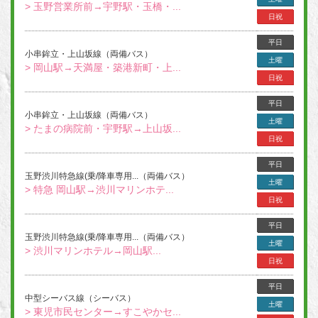
> 玉野営業所前→宇野駅・玉橋・...
日祝
平日
小串鉾立・上山坂線（両備バス）
土曜
> 岡山駅→天満屋・築港新町・上...
日祝
平日
小串鉾立・上山坂線（両備バス）
土曜
> たまの病院前・宇野駅→上山坂...
日祝
平日
玉野渋川特急線(乗/降車専用...（両備バス）
土曜
> 特急 岡山駅→渋川マリンホテ...
日祝
平日
玉野渋川特急線(乗/降車専用...（両備バス）
土曜
> 渋川マリンホテル→岡山駅...
日祝
平日
中型シーバス線（シーバス）
土曜
> 東児市民センター→すこやかセ...