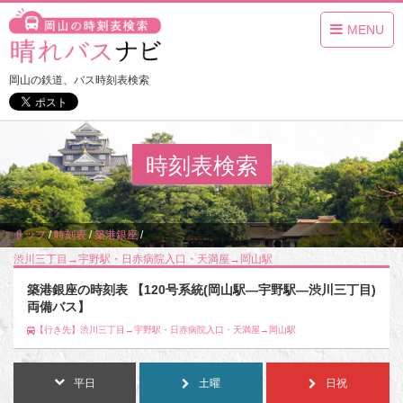
MENU
岡山の鉄道、バス時刻表検索
時刻表検索
トップ
/
時刻表
/
築港銀座
/
渋川三丁目→宇野駅・日赤病院入口・天満屋→岡山駅
築港銀座の時刻表 【120号系統(岡山駅―宇野駅―渋川三丁目)
両備バス】
【行き先】渋川三丁目→宇野駅・日赤病院入口・天満屋→岡山駅
平日
土曜
日祝