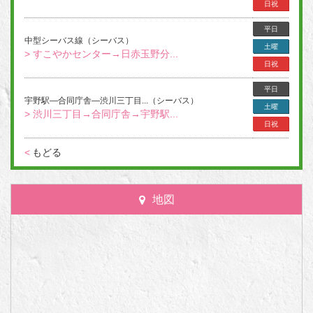
日祝
平日
中型シーバス線（シーバス）
土曜
> すこやかセンター→日赤玉野分...
日祝
平日
宇野駅―合同庁舎―渋川三丁目...（シーバス）
土曜
> 渋川三丁目→合同庁舎→宇野駅...
日祝
<
もどる
地図