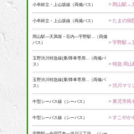
> 岡山駅→
小串鉾立・上山坂線（両備バス）
> たまの病
小串鉾立・上山坂線（両備バス）
岡山駅―天満屋・荘内―宇野駅...（両備
> 宇野駅→
バス）
玉野渋川特急線(乗/降車専用...（両備バ
> 特急 岡
ス）
玉野渋川特急線(乗/降車専用...（両備バ
> 渋川マリ
ス）
> 東児市民
中型シーバス線（シーバス）
> すこやか
中型シーバス線（シーバス）
宇野駅―合同庁舎―渋川三丁目...（シー