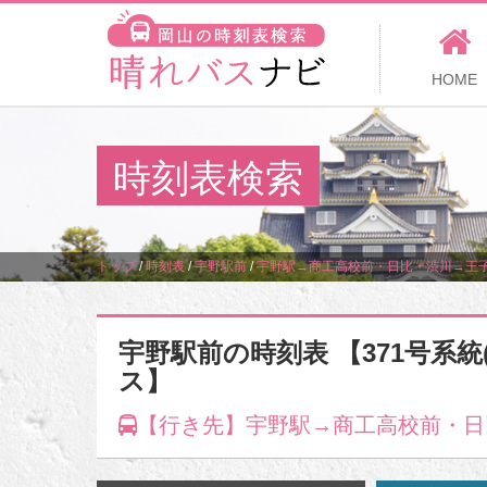
HOME
時刻表検索
トップ
/
時刻表
/
宇野駅前
/
宇野駅→商工高校前・日比・渋川→王
宇野駅前の時刻表 【371号系統
ス】
【行き先】宇野駅→商工高校前・日