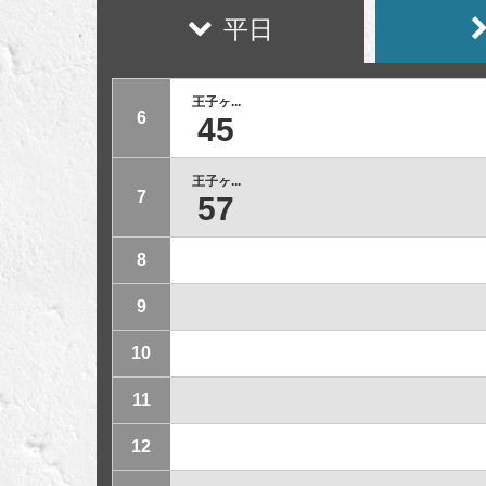
平日
王子ヶ...
6
45
王子ヶ...
7
57
8
9
10
11
12