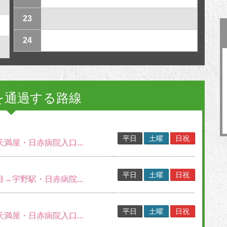
23
24
を通過する路線
平日
土曜
日祝
天満屋・日赤病院入口...
平日
土曜
日祝
目→宇野駅・日赤病院...
平日
土曜
日祝
天満屋・日赤病院入口...