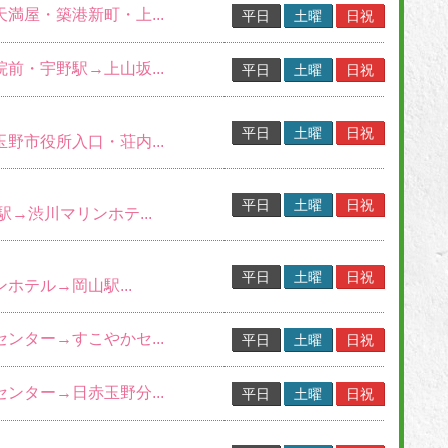
天満屋・築港新町・上...
平日
土曜
日祝
院前・宇野駅→上山坂...
平日
土曜
日祝
平日
土曜
日祝
玉野市役所入口・荘内...
平日
土曜
日祝
山駅→渋川マリンホテ...
平日
土曜
日祝
ンホテル→岡山駅...
センター→すこやかセ...
平日
土曜
日祝
センター→日赤玉野分...
平日
土曜
日祝