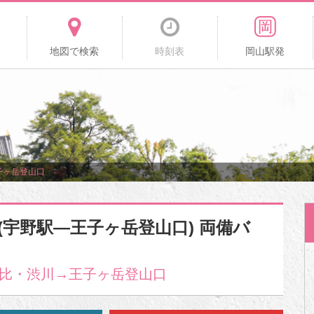
地図で検索
時刻表
岡山駅発
子ヶ岳登山口
(宇野駅―王子ヶ岳登山口) 両備バ
比・渋川→王子ヶ岳登山口