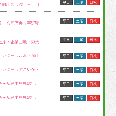
平日
土曜
日祝
合同庁舎→渋川三丁目...
平日
土曜
日祝
目→合同庁舎→宇野駅...
平日
土曜
日祝
玉原・企業団地・秀天...
センター→八浜・深山...
平日
土曜
日祝
センター→すこやか・...
平日
土曜
日祝
子ヶ岳経由児島駅行...
平日
土曜
日祝
子ヶ岳経由児島駅行...
平日
土曜
日祝