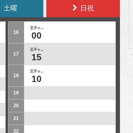
土曜
日祝
王子ヶ...
16
00
王子ヶ...
17
15
王子ヶ...
18
10
19
20
21
22