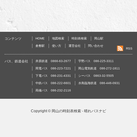
コンテンツ
HOME
地図検索
時刻表検索
岡山駅
倉敷駅
使い方
運営会社
問い合わせ
RSS
バス、鉄道会社
井原鉄道 0866-63-2677
宇野バス 086-225-3311
岡電バス 086-223-7221
岡山電気軌道 086-272-1811
下電バス 086-231-4331
シーバス 0863-32-5505
中鉄バス 086-222-6601
水島臨海鉄道 086-446-0931
両備バス 086-232-2116
Copyright ©
岡山の時刻表検索 - 晴れバスナビ