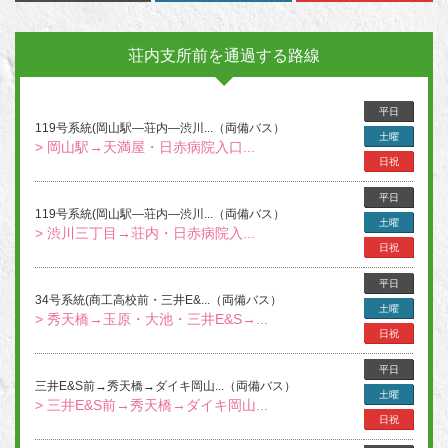
荘内支所前を通過する路線
平日
119号系統(岡山駅―荘内―渋川...（両備バス）
土曜
> 岡山駅→天満屋・日赤病院入口...
日祝
平日
119号系統(岡山駅―荘内―渋川...（両備バス）
土曜
> 渋川三丁目→荘内・日赤病院入...
日祝
平日
34号系統(商工高校前・三井E&...（両備バス）
土曜
> 秀天橋→玉原・大池・三井E&S→...
日祝
平日
三井E&S前→秀天橋→ダイキ岡山...（両備バス）
土曜
> 三井E&S前→秀天橋→ダイキ岡山...
日祝