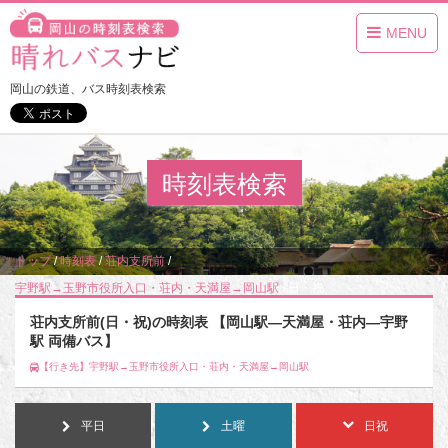
MENU
岡山の鉄道、バス時刻表検索
時刻表検索
トップ
/
時刻表
/
荘内支所前
/
宇野駅→玉野市役所入口・荘内・天満屋→岡山駅
/
日・祝
荘内支所前(日・祝)の時刻表 【岡山駅―天満屋・荘内―宇野
駅 両備バス】
【行き先】宇野駅→玉野市役所入口・荘内・天満屋→岡山駅
平日
土曜
日祝