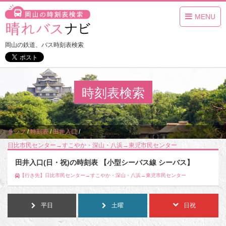
MENU
岡山の鉄道、バス時刻表検索
時刻表検索
トップ
/
時刻表
/
田井入口
/
日比市民センター→すこやか・深山・八浜→東児市民センター
/
日・祝
田井入口(日・祝)の時刻表 【小型シーバス線 シーバス】
【行き先】日比市民センター→すこやか・深山・八浜→東児市民センター
平日
土曜
日祝