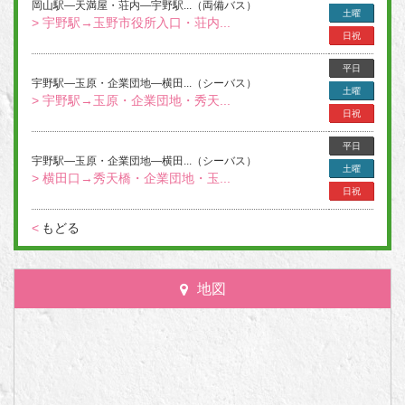
岡山駅―天満屋・荘内―宇野駅...（両備バス）
土曜
> 宇野駅→玉野市役所入口・荘内...
日祝
平日
宇野駅―玉原・企業団地―横田...（シーバス）
土曜
> 宇野駅→玉原・企業団地・秀天...
日祝
平日
宇野駅―玉原・企業団地―横田...（シーバス）
土曜
> 横田口→秀天橋・企業団地・玉...
日祝
<
もどる
地図