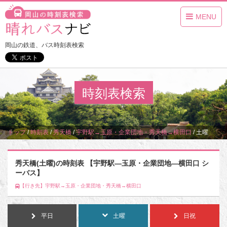
MENU
岡山の鉄道、バス時刻表検索
時刻表検索
トップ
/
時刻表
/
秀天橋
/
宇野駅→玉原・企業団地・秀天橋→横田口
/
土曜
秀天橋(土曜)の時刻表 【宇野駅―玉原・企業団地―横田口 シ
ーバス】
【行き先】宇野駅→玉原・企業団地・秀天橋→横田口
平日
土曜
日祝