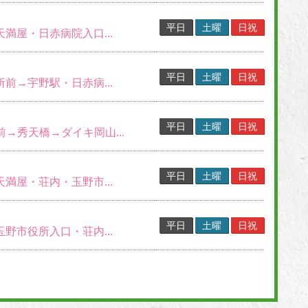
平日
土曜
日祝
天満屋・日赤病院入口...
平日
土曜
日祝
所前→宇野駅・日赤病...
平日
土曜
日祝
S前→秀天橋→ダイキ岡山...
平日
土曜
日祝
天満屋・荘内・玉野市...
平日
土曜
日祝
玉野市役所入口・荘内...