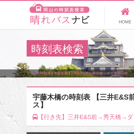
HOME
時刻表検索
トップ
/
時刻表
/
宇藤木橋
/
三井E&S前→秀天橋→ダイキ岡山前
宇藤木橋の時刻表 【三井E&S
ス】
【行き先】三井E&S前→秀天橋→