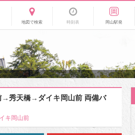
地図で検索
時刻表
岡山駅発
前→秀天橋→ダイキ岡山前 両備バ
ダイキ岡山前